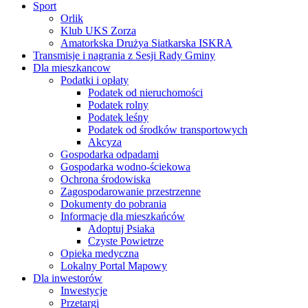
Sport
Orlik
Klub UKS Zorza
Amatorkska Drużya Siatkarska ISKRA
Transmisje i nagrania z Sesji Rady Gminy
Dla mieszkancow
Podatki i opłaty
Podatek od nieruchomości
Podatek rolny
Podatek leśny
Podatek od środków transportowych
Akcyza
Gospodarka odpadami
Gospodarka wodno-ściekowa
Ochrona środowiska
Zagospodarowanie przestrzenne
Dokumenty do pobrania
Informacje dla mieszkańców
Adoptuj Psiaka
Czyste Powietrze
Opieka medyczna
Lokalny Portal Mapowy
Dla inwestorów
Inwestycje
Przetargi