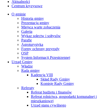
Aktualności
Centrum kryzysowe
O gminie
Historia gminy
Prezentacja gminy
Miejsca warte zobaczenia
Galeria
Wykaz sołectw i sołtysów
Parafie
Agroturystyka
Formy ochrony przyrody
OSP
System Informacji Przestrzennej
Urząd Gminy
Władze
Rada gminy
Kadencja VIII
Skład Rady Gminy
Komisje Rady Gminy
Referaty
Referat budżetu i finansów
Referat rolnictwa, gospodarki komunalnej i
mieszkaniowej
Urząd stanu cywilnego