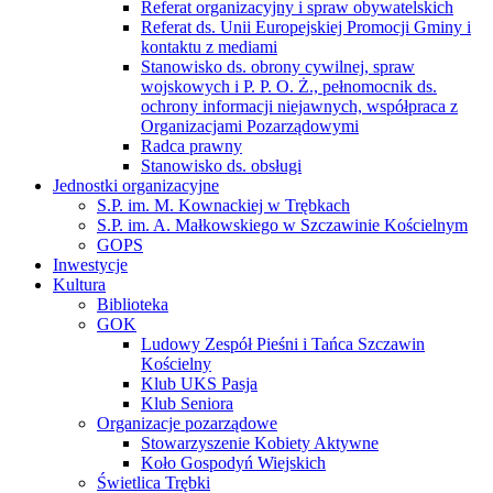
Referat organizacyjny i spraw obywatelskich
Referat ds. Unii Europejskiej Promocji Gminy i
kontaktu z mediami
Stanowisko ds. obrony cywilnej, spraw
wojskowych i P. P. O. Ż., pełnomocnik ds.
ochrony informacji niejawnych, współpraca z
Organizacjami Pozarządowymi
Radca prawny
Stanowisko ds. obsługi
Jednostki organizacyjne
S.P. im. M. Kownackiej w Trębkach
S.P. im. A. Małkowskiego w Szczawinie Kościelnym
GOPS
Inwestycje
Kultura
Biblioteka
GOK
Ludowy Zespół Pieśni i Tańca Szczawin
Kościelny
Klub UKS Pasja
Klub Seniora
Organizacje pozarządowe
Stowarzyszenie Kobiety Aktywne
Koło Gospodyń Wiejskich
Świetlica Trębki