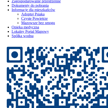
Zagospodarowanie przestrzenne
Dokumenty do pobrania
Informacje dla mieszkańców
Adoptuj Psiaka
Czyste Powietrze
Mazowsze bez smogu
Opieka medyczna
Lokalny Portal Mapowy
Spółka wodna