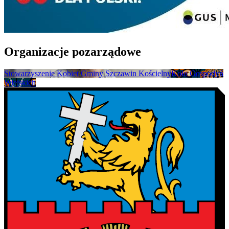
Organizacje pozarządowe
Stowarzyszenie Kobiet Gminy Szczawin Kościelny
Koło Gospodyń
Wiejskich