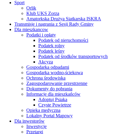
Sport
Orlik
Klub UKS Zorza
Amatorkska Drużya Siatkarska ISKRA
Transmisje i nagrania z Sesji Rady Gminy
Dla mieszkancow
Podatki i opłaty
Podatek od nieruchomości
Podatek rolny
Podatek leśny
Podatek od środków transportowych
Akcyza
Gospodarka odpadami
Gospodarka wodno-ściekowa
Ochrona środowiska
Zagospodarowanie przestrzenne
Dokumenty do pobrania
Informacje dla mieszkańców
Adoptuj Psiaka
Czyste Powietrze
Opieka medyczna
Lokalny Portal Mapowy
Dla inwestorów
Inwestycje
Przetargi