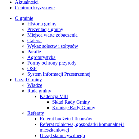
Aktualności
Centrum kryzysowe
O gminie
Historia gminy
Prezentacja gminy
Miejsca warte zobaczenia
Galeria
Wykaz sołectw i sołtysów
Parafie
Agroturystyka
Formy ochrony przyrody
OSP
System Informacji Przestrzennej
Urząd Gminy
Władze
Rada gminy
Kadencja VIII
Skład Rady Gminy
Komisje Rady Gminy
Referaty
Referat budżetu i finansów
Referat rolnictwa, gospodarki komunalnej i
mieszkaniowej
Urząd stanu cywilnego