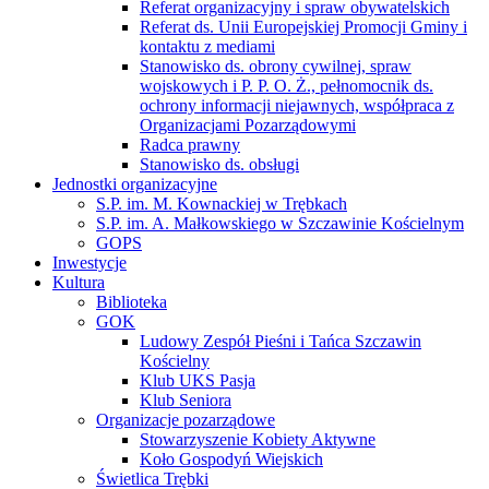
Referat organizacyjny i spraw obywatelskich
Referat ds. Unii Europejskiej Promocji Gminy i
kontaktu z mediami
Stanowisko ds. obrony cywilnej, spraw
wojskowych i P. P. O. Ż., pełnomocnik ds.
ochrony informacji niejawnych, współpraca z
Organizacjami Pozarządowymi
Radca prawny
Stanowisko ds. obsługi
Jednostki organizacyjne
S.P. im. M. Kownackiej w Trębkach
S.P. im. A. Małkowskiego w Szczawinie Kościelnym
GOPS
Inwestycje
Kultura
Biblioteka
GOK
Ludowy Zespół Pieśni i Tańca Szczawin
Kościelny
Klub UKS Pasja
Klub Seniora
Organizacje pozarządowe
Stowarzyszenie Kobiety Aktywne
Koło Gospodyń Wiejskich
Świetlica Trębki