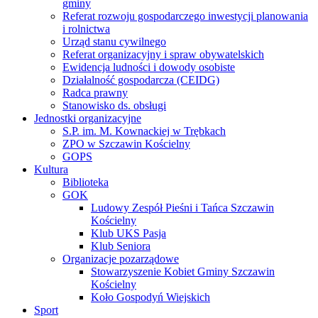
gminy
Referat rozwoju gospodarczego inwestycji planowania
i rolnictwa
Urząd stanu cywilnego
Referat organizacyjny i spraw obywatelskich
Ewidencja ludności i dowody osobiste
Działalność gospodarcza (CEIDG)
Radca prawny
Stanowisko ds. obsługi
Jednostki organizacyjne
S.P. im. M. Kownackiej w Trębkach
ZPO w Szczawin Kościelny
GOPS
Kultura
Biblioteka
GOK
Ludowy Zespół Pieśni i Tańca Szczawin
Kościelny
Klub UKS Pasja
Klub Seniora
Organizacje pozarządowe
Stowarzyszenie Kobiet Gminy Szczawin
Kościelny
Koło Gospodyń Wiejskich
Sport