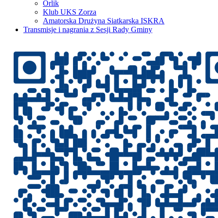
Orlik
Klub UKS Zorza
Amatorska Drużyna Siatkarska ISKRA
Transmisje i nagrania z Sesji Rady Gminy