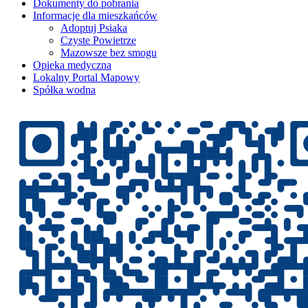
Dokumenty do pobrania
Informacje dla mieszkańców
Adoptuj Psiaka
Czyste Powietrze
Mazowsze bez smogu
Opieka medyczna
Lokalny Portal Mapowy
Spółka wodna