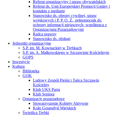
Referat organizacyjny i spraw obywatelskich
Referat ds. Unii Europejskiej Promocji Gminy i
kontaktu z mediami
Stanowisko ds. obrony cywilnej, spraw
wojskowych i P. P. O. Ż., pełnomocnik ds.
ochrony informacji niejawnych, współpraca z
Organizacjami Pozarządowymi
Radca prawny
Stanowisko ds. obsługi
Jednostki organizacyjne
S.P. im. M. Kownackiej w Trębkach
S.P. im. A. Małkowskiego w Szczawinie Kościelnym
GOPS
Inwestycje
Kultura
Biblioteka
GOK
Ludowy Zespół Pieśni i Tańca Szczawin
Kościelny
Klub UKS Pasja
Klub Seniora
Organizacje pozarządowe
Stowarzyszenie Kobiety Aktywne
Koło Gospodyń Wiejskich
Świetlica Trębki