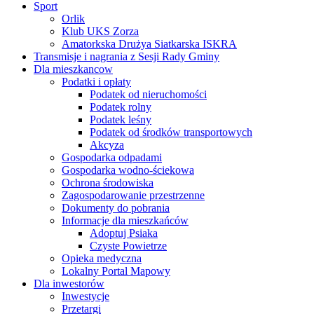
Sport
Orlik
Klub UKS Zorza
Amatorkska Drużya Siatkarska ISKRA
Transmisje i nagrania z Sesji Rady Gminy
Dla mieszkancow
Podatki i opłaty
Podatek od nieruchomości
Podatek rolny
Podatek leśny
Podatek od środków transportowych
Akcyza
Gospodarka odpadami
Gospodarka wodno-ściekowa
Ochrona środowiska
Zagospodarowanie przestrzenne
Dokumenty do pobrania
Informacje dla mieszkańców
Adoptuj Psiaka
Czyste Powietrze
Opieka medyczna
Lokalny Portal Mapowy
Dla inwestorów
Inwestycje
Przetargi