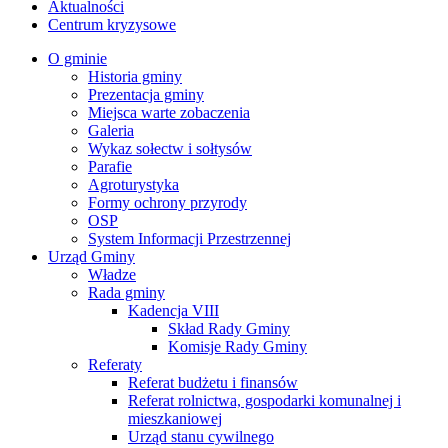
Aktualności
Centrum kryzysowe
O gminie
Historia gminy
Prezentacja gminy
Miejsca warte zobaczenia
Galeria
Wykaz sołectw i sołtysów
Parafie
Agroturystyka
Formy ochrony przyrody
OSP
System Informacji Przestrzennej
Urząd Gminy
Władze
Rada gminy
Kadencja VIII
Skład Rady Gminy
Komisje Rady Gminy
Referaty
Referat budżetu i finansów
Referat rolnictwa, gospodarki komunalnej i
mieszkaniowej
Urząd stanu cywilnego