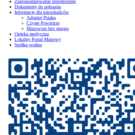
Zagospodarowanie przestrzenne
Dokumenty do pobrania
Informacje dla mieszkańców
Adoptuj Psiaka
Czyste Powietrze
Mazowsze bez smogu
Opieka medyczna
Lokalny Portal Mapowy
Spółka wodna