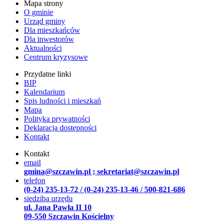
Mapa strony
O gminie
Urząd gminy
Dla mieszkańców
Dla inwestorów
Aktualności
Centrum kryzysowe
Przydatne linki
BIP
Kalendarium
Spis ludności i mieszkań
Mapa
Polityka prywatności
Deklaracja dostępności
Kontakt
Kontakt
email
gmina@szczawin.pl ; sekretariat@szczawin.pl
telefon
(0-24) 235-13-72 / (0-24) 235-13-46 / 500-821-686
siedziba urzędu
ul. Jana Pawła II 10
09-550 Szczawin Kościelny