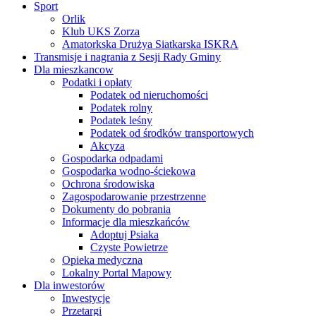
Sport
Orlik
Klub UKS Zorza
Amatorkska Drużya Siatkarska ISKRA
Transmisje i nagrania z Sesji Rady Gminy
Dla mieszkancow
Podatki i opłaty
Podatek od nieruchomości
Podatek rolny
Podatek leśny
Podatek od środków transportowych
Akcyza
Gospodarka odpadami
Gospodarka wodno-ściekowa
Ochrona środowiska
Zagospodarowanie przestrzenne
Dokumenty do pobrania
Informacje dla mieszkańców
Adoptuj Psiaka
Czyste Powietrze
Opieka medyczna
Lokalny Portal Mapowy
Dla inwestorów
Inwestycje
Przetargi