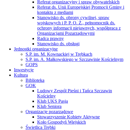
Referat organizacyjny i spraw obywatelskich
Referat ds. Unii Europejskiej Promocji Gminy i
kontaktu z mediami
Stanowisko ds. obrony cywilnej, spraw
wojskowych i P. P. O. Ż., pełnomocnik ds.
ochrony informacji niejawnych, współpraca z
Organizacjami Pozarządowymi
Radca prawny
Stanowisko ds. obsługi
Jednostki organizacyjne
S.P. im. M. Kownackiej w Trębkach
S.P. im. A. Małkowskiego w Szczawinie Kościelnym
GOPS
Inwestycje
Kultura
Biblioteka
GOK
Ludowy Zespół Pieśni i Tańca Szczawin
Kościelny
Klub UKS Pasja
Klub Seniora
Organizacje pozarządowe
Stowarzyszenie Kobiety Aktywne
Koło Gospodyń Wiejskich
Świetlica Trębki