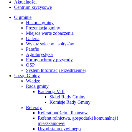
Aktualności
Centrum kryzysowe
O gminie
Historia gminy
Prezentacja gminy
Miejsca warte zobaczenia
Galeria
Wykaz sołectw i sołtysów
Parafie
Agroturystyka
Formy ochrony przyrody
OSP
System Informacji Przestrzennej
Urząd Gminy
Władze
Rada gminy
Kadencja VIII
Skład Rady Gminy
Komisje Rady Gminy
Referaty
Referat budżetu i finansów
Referat rolnictwa, gospodarki komunalnej i
mieszkaniowej
Urząd stanu cywilnego