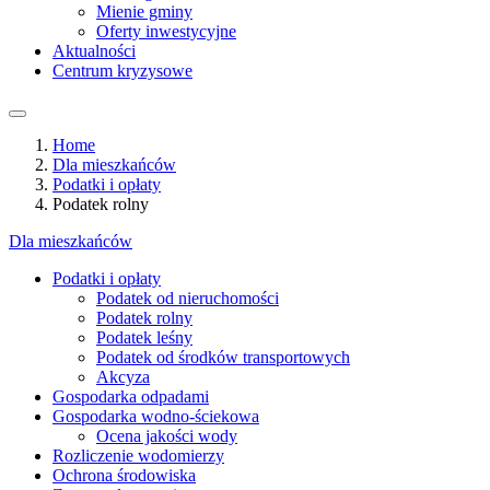
Mienie gminy
Oferty inwestycyjne
Aktualności
Centrum kryzysowe
Home
Dla mieszkańców
Podatki i opłaty
Podatek rolny
Dla mieszkańców
Podatki i opłaty
Podatek od nieruchomości
Podatek rolny
Podatek leśny
Podatek od środków transportowych
Akcyza
Gospodarka odpadami
Gospodarka wodno-ściekowa
Ocena jakości wody
Rozliczenie wodomierzy
Ochrona środowiska