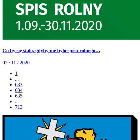
Co by się stało, gdyby nie było spisu rolnego…
02 / 11 / 2020
1
...
633
634
635
...
713