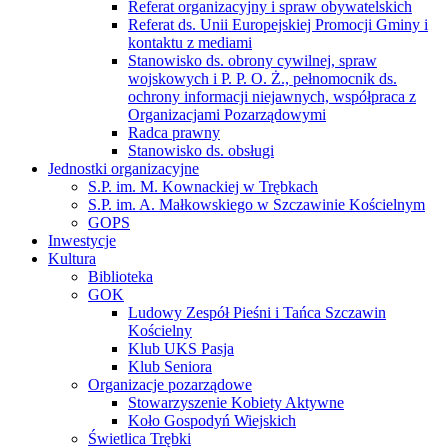
Referat organizacyjny i spraw obywatelskich
Referat ds. Unii Europejskiej Promocji Gminy i
kontaktu z mediami
Stanowisko ds. obrony cywilnej, spraw
wojskowych i P. P. O. Ż., pełnomocnik ds.
ochrony informacji niejawnych, współpraca z
Organizacjami Pozarządowymi
Radca prawny
Stanowisko ds. obsługi
Jednostki organizacyjne
S.P. im. M. Kownackiej w Trębkach
S.P. im. A. Małkowskiego w Szczawinie Kościelnym
GOPS
Inwestycje
Kultura
Biblioteka
GOK
Ludowy Zespół Pieśni i Tańca Szczawin
Kościelny
Klub UKS Pasja
Klub Seniora
Organizacje pozarządowe
Stowarzyszenie Kobiety Aktywne
Koło Gospodyń Wiejskich
Świetlica Trębki