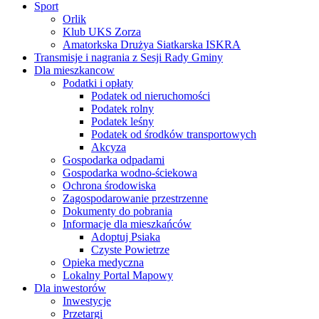
Sport
Orlik
Klub UKS Zorza
Amatorkska Drużya Siatkarska ISKRA
Transmisje i nagrania z Sesji Rady Gminy
Dla mieszkancow
Podatki i opłaty
Podatek od nieruchomości
Podatek rolny
Podatek leśny
Podatek od środków transportowych
Akcyza
Gospodarka odpadami
Gospodarka wodno-ściekowa
Ochrona środowiska
Zagospodarowanie przestrzenne
Dokumenty do pobrania
Informacje dla mieszkańców
Adoptuj Psiaka
Czyste Powietrze
Opieka medyczna
Lokalny Portal Mapowy
Dla inwestorów
Inwestycje
Przetargi