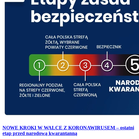
NOWE KROKI W WALCE Z KORONAWIRUSEM – ostatni
etap przed narodową kwarantanną