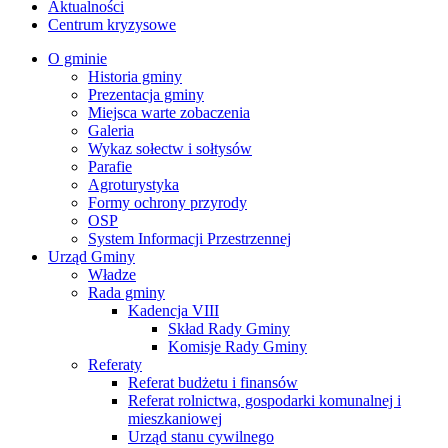
Aktualności
Centrum kryzysowe
O gminie
Historia gminy
Prezentacja gminy
Miejsca warte zobaczenia
Galeria
Wykaz sołectw i sołtysów
Parafie
Agroturystyka
Formy ochrony przyrody
OSP
System Informacji Przestrzennej
Urząd Gminy
Władze
Rada gminy
Kadencja VIII
Skład Rady Gminy
Komisje Rady Gminy
Referaty
Referat budżetu i finansów
Referat rolnictwa, gospodarki komunalnej i
mieszkaniowej
Urząd stanu cywilnego