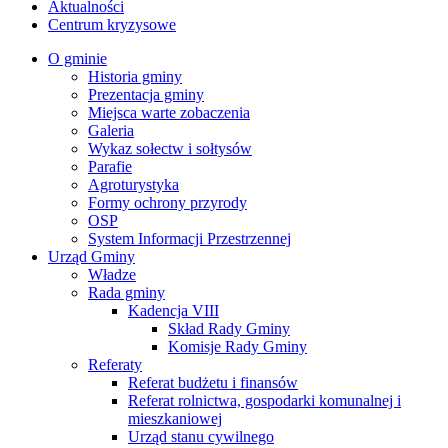
Aktualności
Centrum kryzysowe
O gminie
Historia gminy
Prezentacja gminy
Miejsca warte zobaczenia
Galeria
Wykaz sołectw i sołtysów
Parafie
Agroturystyka
Formy ochrony przyrody
OSP
System Informacji Przestrzennej
Urząd Gminy
Władze
Rada gminy
Kadencja VIII
Skład Rady Gminy
Komisje Rady Gminy
Referaty
Referat budżetu i finansów
Referat rolnictwa, gospodarki komunalnej i
mieszkaniowej
Urząd stanu cywilnego