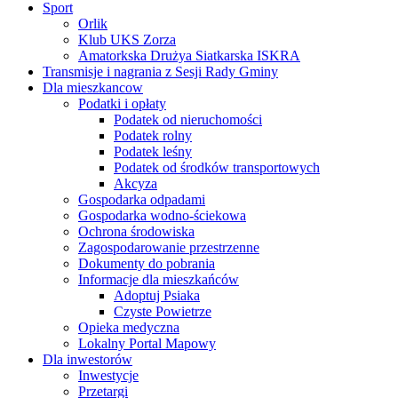
Sport
Orlik
Klub UKS Zorza
Amatorkska Drużya Siatkarska ISKRA
Transmisje i nagrania z Sesji Rady Gminy
Dla mieszkancow
Podatki i opłaty
Podatek od nieruchomości
Podatek rolny
Podatek leśny
Podatek od środków transportowych
Akcyza
Gospodarka odpadami
Gospodarka wodno-ściekowa
Ochrona środowiska
Zagospodarowanie przestrzenne
Dokumenty do pobrania
Informacje dla mieszkańców
Adoptuj Psiaka
Czyste Powietrze
Opieka medyczna
Lokalny Portal Mapowy
Dla inwestorów
Inwestycje
Przetargi