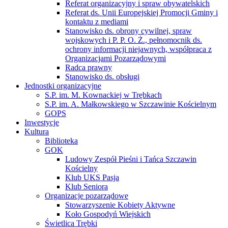
Referat organizacyjny i spraw obywatelskich
Referat ds. Unii Europejskiej Promocji Gminy i
kontaktu z mediami
Stanowisko ds. obrony cywilnej, spraw
wojskowych i P. P. O. Ż., pełnomocnik ds.
ochrony informacji niejawnych, współpraca z
Organizacjami Pozarządowymi
Radca prawny
Stanowisko ds. obsługi
Jednostki organizacyjne
S.P. im. M. Kownackiej w Trębkach
S.P. im. A. Małkowskiego w Szczawinie Kościelnym
GOPS
Inwestycje
Kultura
Biblioteka
GOK
Ludowy Zespół Pieśni i Tańca Szczawin
Kościelny
Klub UKS Pasja
Klub Seniora
Organizacje pozarządowe
Stowarzyszenie Kobiety Aktywne
Koło Gospodyń Wiejskich
Świetlica Trębki