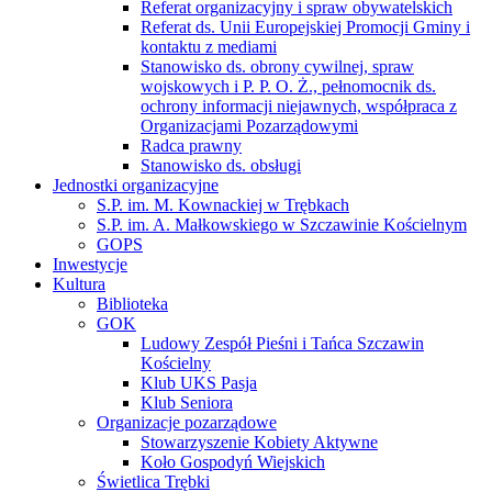
Referat organizacyjny i spraw obywatelskich
Referat ds. Unii Europejskiej Promocji Gminy i
kontaktu z mediami
Stanowisko ds. obrony cywilnej, spraw
wojskowych i P. P. O. Ż., pełnomocnik ds.
ochrony informacji niejawnych, współpraca z
Organizacjami Pozarządowymi
Radca prawny
Stanowisko ds. obsługi
Jednostki organizacyjne
S.P. im. M. Kownackiej w Trębkach
S.P. im. A. Małkowskiego w Szczawinie Kościelnym
GOPS
Inwestycje
Kultura
Biblioteka
GOK
Ludowy Zespół Pieśni i Tańca Szczawin
Kościelny
Klub UKS Pasja
Klub Seniora
Organizacje pozarządowe
Stowarzyszenie Kobiety Aktywne
Koło Gospodyń Wiejskich
Świetlica Trębki