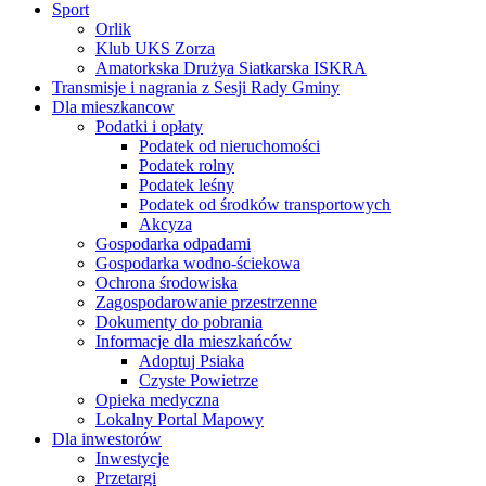
Sport
Orlik
Klub UKS Zorza
Amatorkska Drużya Siatkarska ISKRA
Transmisje i nagrania z Sesji Rady Gminy
Dla mieszkancow
Podatki i opłaty
Podatek od nieruchomości
Podatek rolny
Podatek leśny
Podatek od środków transportowych
Akcyza
Gospodarka odpadami
Gospodarka wodno-ściekowa
Ochrona środowiska
Zagospodarowanie przestrzenne
Dokumenty do pobrania
Informacje dla mieszkańców
Adoptuj Psiaka
Czyste Powietrze
Opieka medyczna
Lokalny Portal Mapowy
Dla inwestorów
Inwestycje
Przetargi