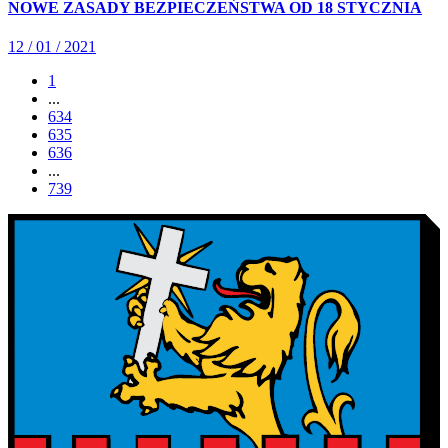
NOWE ZASADY BEZPIECZEŃSTWA OD 18 STYCZNIA
12 / 01 / 2021
1
...
634
635
636
...
739