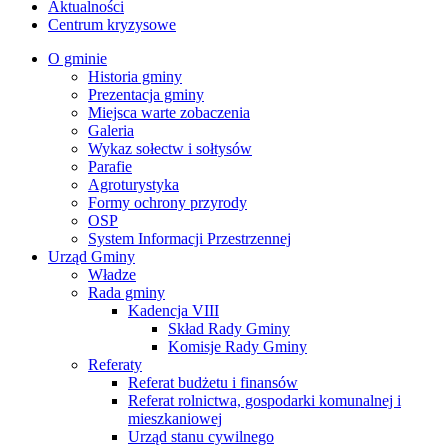
Aktualności
Centrum kryzysowe
O gminie
Historia gminy
Prezentacja gminy
Miejsca warte zobaczenia
Galeria
Wykaz sołectw i sołtysów
Parafie
Agroturystyka
Formy ochrony przyrody
OSP
System Informacji Przestrzennej
Urząd Gminy
Władze
Rada gminy
Kadencja VIII
Skład Rady Gminy
Komisje Rady Gminy
Referaty
Referat budżetu i finansów
Referat rolnictwa, gospodarki komunalnej i
mieszkaniowej
Urząd stanu cywilnego