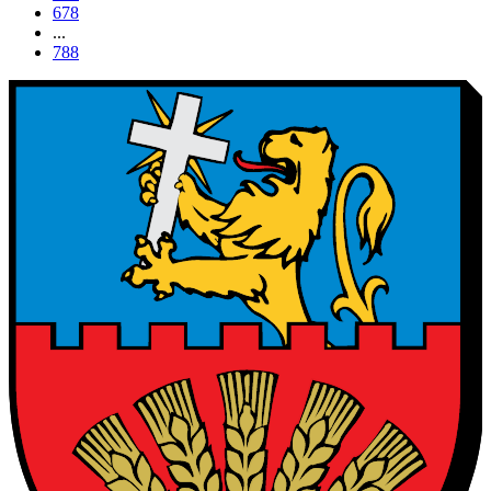
678
...
788