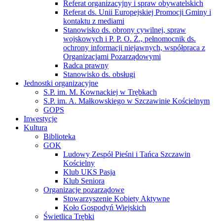
Referat organizacyjny i spraw obywatelskich
Referat ds. Unii Europejskiej Promocji Gminy i
kontaktu z mediami
Stanowisko ds. obrony cywilnej, spraw
wojskowych i P. P. O. Ż., pełnomocnik ds.
ochrony informacji niejawnych, współpraca z
Organizacjami Pozarządowymi
Radca prawny
Stanowisko ds. obsługi
Jednostki organizacyjne
S.P. im. M. Kownackiej w Trębkach
S.P. im. A. Małkowskiego w Szczawinie Kościelnym
GOPS
Inwestycje
Kultura
Biblioteka
GOK
Ludowy Zespół Pieśni i Tańca Szczawin
Kościelny
Klub UKS Pasja
Klub Seniora
Organizacje pozarządowe
Stowarzyszenie Kobiety Aktywne
Koło Gospodyń Wiejskich
Świetlica Trębki