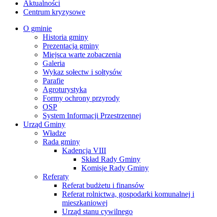
Aktualności
Centrum kryzysowe
O gminie
Historia gminy
Prezentacja gminy
Miejsca warte zobaczenia
Galeria
Wykaz sołectw i sołtysów
Parafie
Agroturystyka
Formy ochrony przyrody
OSP
System Informacji Przestrzennej
Urząd Gminy
Władze
Rada gminy
Kadencja VIII
Skład Rady Gminy
Komisje Rady Gminy
Referaty
Referat budżetu i finansów
Referat rolnictwa, gospodarki komunalnej i
mieszkaniowej
Urząd stanu cywilnego