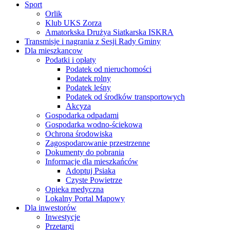
Sport
Orlik
Klub UKS Zorza
Amatorkska Drużya Siatkarska ISKRA
Transmisje i nagrania z Sesji Rady Gminy
Dla mieszkancow
Podatki i opłaty
Podatek od nieruchomości
Podatek rolny
Podatek leśny
Podatek od środków transportowych
Akcyza
Gospodarka odpadami
Gospodarka wodno-ściekowa
Ochrona środowiska
Zagospodarowanie przestrzenne
Dokumenty do pobrania
Informacje dla mieszkańców
Adoptuj Psiaka
Czyste Powietrze
Opieka medyczna
Lokalny Portal Mapowy
Dla inwestorów
Inwestycje
Przetargi