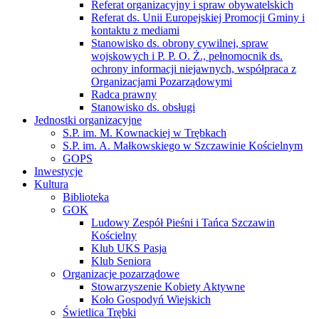
Referat organizacyjny i spraw obywatelskich
Referat ds. Unii Europejskiej Promocji Gminy i
kontaktu z mediami
Stanowisko ds. obrony cywilnej, spraw
wojskowych i P. P. O. Ż., pełnomocnik ds.
ochrony informacji niejawnych, współpraca z
Organizacjami Pozarządowymi
Radca prawny
Stanowisko ds. obsługi
Jednostki organizacyjne
S.P. im. M. Kownackiej w Trębkach
S.P. im. A. Małkowskiego w Szczawinie Kościelnym
GOPS
Inwestycje
Kultura
Biblioteka
GOK
Ludowy Zespół Pieśni i Tańca Szczawin
Kościelny
Klub UKS Pasja
Klub Seniora
Organizacje pozarządowe
Stowarzyszenie Kobiety Aktywne
Koło Gospodyń Wiejskich
Świetlica Trębki