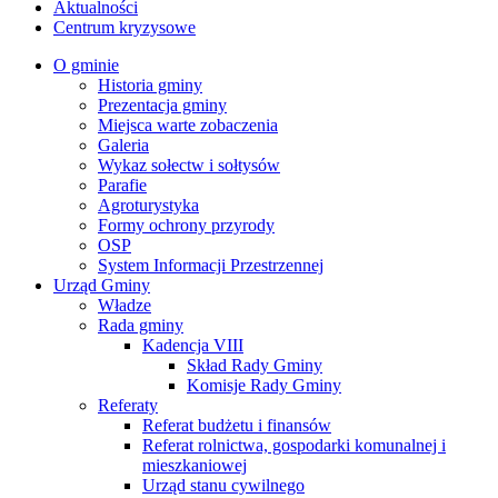
Aktualności
Centrum kryzysowe
O gminie
Historia gminy
Prezentacja gminy
Miejsca warte zobaczenia
Galeria
Wykaz sołectw i sołtysów
Parafie
Agroturystyka
Formy ochrony przyrody
OSP
System Informacji Przestrzennej
Urząd Gminy
Władze
Rada gminy
Kadencja VIII
Skład Rady Gminy
Komisje Rady Gminy
Referaty
Referat budżetu i finansów
Referat rolnictwa, gospodarki komunalnej i
mieszkaniowej
Urząd stanu cywilnego