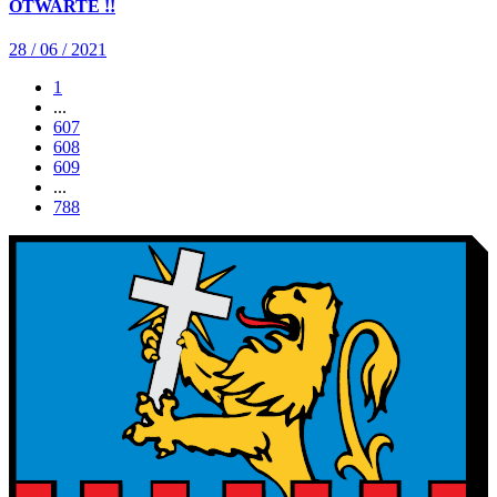
OTWARTE !!
28 / 06 / 2021
1
...
607
608
609
...
788