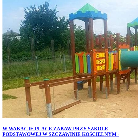
W WAKACJE PLACE ZABAW PRZY SZKOLE
PODSTAWOWEJ W SZCZAWINIE KOŚCIELNYM -