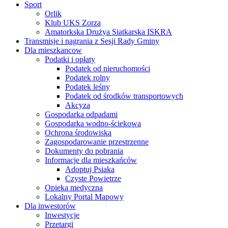
Sport
Orlik
Klub UKS Zorza
Amatorkska Drużya Siatkarska ISKRA
Transmisje i nagrania z Sesji Rady Gminy
Dla mieszkancow
Podatki i opłaty
Podatek od nieruchomości
Podatek rolny
Podatek leśny
Podatek od środków transportowych
Akcyza
Gospodarka odpadami
Gospodarka wodno-ściekowa
Ochrona środowiska
Zagospodarowanie przestrzenne
Dokumenty do pobrania
Informacje dla mieszkańców
Adoptuj Psiaka
Czyste Powietrze
Opieka medyczna
Lokalny Portal Mapowy
Dla inwestorów
Inwestycje
Przetargi