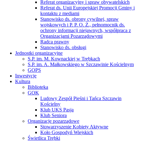
Referat organizacyjny i spraw obywatelskich
Referat ds. Unii Europejskiej Promocji Gminy i
kontaktu z mediami
Stanowisko ds. obrony cywilnej, spraw
wojskowych i P. P. O. Ż., pełnomocnik ds.
ochrony informacji niejawnych, współpraca z
Organizacjami Pozarządowymi
Radca prawny
Stanowisko ds. obsługi
Jednostki organizacyjne
S.P. im. M. Kownackiej w Trębkach
S.P. im. A. Małkowskiego w Szczawinie Kościelnym
GOPS
Inwestycje
Kultura
Biblioteka
GOK
Ludowy Zespół Pieśni i Tańca Szczawin
Kościelny
Klub UKS Pasja
Klub Seniora
Organizacje pozarządowe
Stowarzyszenie Kobiety Aktywne
Koło Gospodyń Wiejskich
Świetlica Trębki