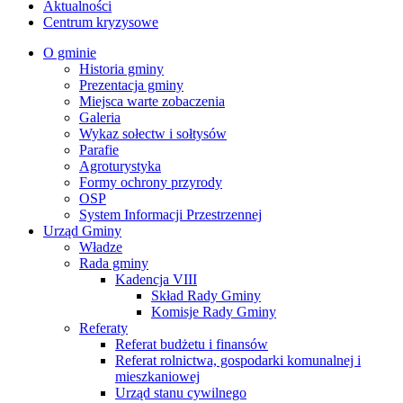
Aktualności
Centrum kryzysowe
O gminie
Historia gminy
Prezentacja gminy
Miejsca warte zobaczenia
Galeria
Wykaz sołectw i sołtysów
Parafie
Agroturystyka
Formy ochrony przyrody
OSP
System Informacji Przestrzennej
Urząd Gminy
Władze
Rada gminy
Kadencja VIII
Skład Rady Gminy
Komisje Rady Gminy
Referaty
Referat budżetu i finansów
Referat rolnictwa, gospodarki komunalnej i
mieszkaniowej
Urząd stanu cywilnego