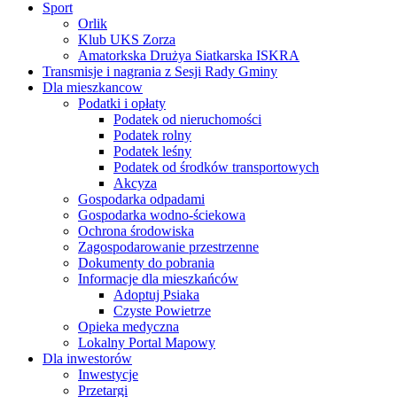
Sport
Orlik
Klub UKS Zorza
Amatorkska Drużya Siatkarska ISKRA
Transmisje i nagrania z Sesji Rady Gminy
Dla mieszkancow
Podatki i opłaty
Podatek od nieruchomości
Podatek rolny
Podatek leśny
Podatek od środków transportowych
Akcyza
Gospodarka odpadami
Gospodarka wodno-ściekowa
Ochrona środowiska
Zagospodarowanie przestrzenne
Dokumenty do pobrania
Informacje dla mieszkańców
Adoptuj Psiaka
Czyste Powietrze
Opieka medyczna
Lokalny Portal Mapowy
Dla inwestorów
Inwestycje
Przetargi