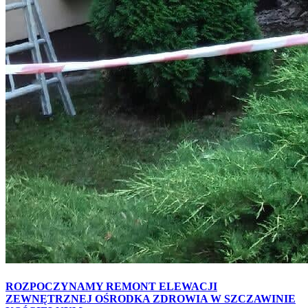
ROZPOCZYNAMY REMONT ELEWACJI
ZEWNĘTRZNEJ OŚRODKA ZDROWIA W SZCZAWINIE