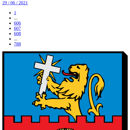
29 / 06 / 2021
1
...
606
607
608
...
788