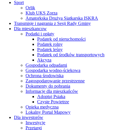
Sport
Orlik
Klub UKS Zorza
Amatorkska Drużya Siatkarska ISKRA
Transmisje i nagrania z Sesji Rady Gminy
Dla mieszkancow
Podatki i opłaty
Podatek od nieruchomości
Podatek rolny
Podatek leśny
Podatek od środków transportowych
Akcyza
Gospodarka odpadami
Gospodarka wodno-ściekowa
Ochrona środowiska
Zagospodarowanie przestrzenne
Dokumenty do pobrania
Informacje dla mieszkańców
Adoptuj Psiaka
Czyste Powietrze
Opieka medyczna
Lokalny Portal Mapowy
Dla inwestorów
Inwestycje
Przetargi