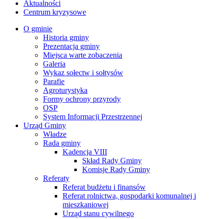
Aktualności
Centrum kryzysowe
O gminie
Historia gminy
Prezentacja gminy
Miejsca warte zobaczenia
Galeria
Wykaz sołectw i sołtysów
Parafie
Agroturystyka
Formy ochrony przyrody
OSP
System Informacji Przestrzennej
Urząd Gminy
Władze
Rada gminy
Kadencja VIII
Skład Rady Gminy
Komisje Rady Gminy
Referaty
Referat budżetu i finansów
Referat rolnictwa, gospodarki komunalnej i
mieszkaniowej
Urząd stanu cywilnego