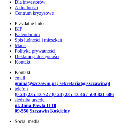
Dla inwestorów
Aktualności
Centrum kryzysowe
Przydatne linki
BIP
Kalendarium
Spis ludności i mieszkań
Mapa
Polityka prywatności
Deklaracja dostępności
Kontakt
Kontakt
email
gmina@szczawin.pl ; sekretariat@szczawin.pl
telefon
(0-24) 235-13-72 / (0-24) 235-13-46 / 500-821-686
siedziba urzędu
ul. Jana Pawła II 10
09-550 Szczawin Kościelny
Social media