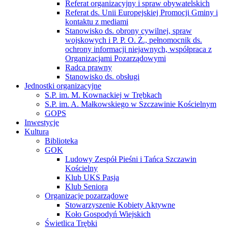
Referat organizacyjny i spraw obywatelskich
Referat ds. Unii Europejskiej Promocji Gminy i
kontaktu z mediami
Stanowisko ds. obrony cywilnej, spraw
wojskowych i P. P. O. Ż., pełnomocnik ds.
ochrony informacji niejawnych, współpraca z
Organizacjami Pozarządowymi
Radca prawny
Stanowisko ds. obsługi
Jednostki organizacyjne
S.P. im. M. Kownackiej w Trębkach
S.P. im. A. Małkowskiego w Szczawinie Kościelnym
GOPS
Inwestycje
Kultura
Biblioteka
GOK
Ludowy Zespół Pieśni i Tańca Szczawin
Kościelny
Klub UKS Pasja
Klub Seniora
Organizacje pozarządowe
Stowarzyszenie Kobiety Aktywne
Koło Gospodyń Wiejskich
Świetlica Trębki