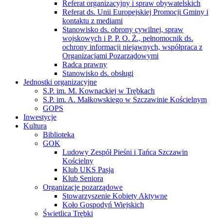
Referat organizacyjny i spraw obywatelskich
Referat ds. Unii Europejskiej Promocji Gminy i
kontaktu z mediami
Stanowisko ds. obrony cywilnej, spraw
wojskowych i P. P. O. Ż., pełnomocnik ds.
ochrony informacji niejawnych, współpraca z
Organizacjami Pozarządowymi
Radca prawny
Stanowisko ds. obsługi
Jednostki organizacyjne
S.P. im. M. Kownackiej w Trębkach
S.P. im. A. Małkowskiego w Szczawinie Kościelnym
GOPS
Inwestycje
Kultura
Biblioteka
GOK
Ludowy Zespół Pieśni i Tańca Szczawin
Kościelny
Klub UKS Pasja
Klub Seniora
Organizacje pozarządowe
Stowarzyszenie Kobiety Aktywne
Koło Gospodyń Wiejskich
Świetlica Trębki