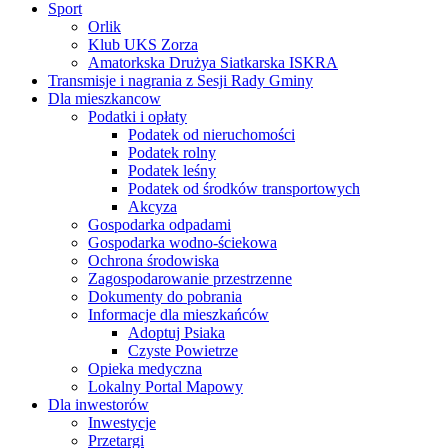
Sport
Orlik
Klub UKS Zorza
Amatorkska Drużya Siatkarska ISKRA
Transmisje i nagrania z Sesji Rady Gminy
Dla mieszkancow
Podatki i opłaty
Podatek od nieruchomości
Podatek rolny
Podatek leśny
Podatek od środków transportowych
Akcyza
Gospodarka odpadami
Gospodarka wodno-ściekowa
Ochrona środowiska
Zagospodarowanie przestrzenne
Dokumenty do pobrania
Informacje dla mieszkańców
Adoptuj Psiaka
Czyste Powietrze
Opieka medyczna
Lokalny Portal Mapowy
Dla inwestorów
Inwestycje
Przetargi