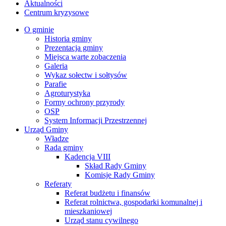
Aktualności
Centrum kryzysowe
O gminie
Historia gminy
Prezentacja gminy
Miejsca warte zobaczenia
Galeria
Wykaz sołectw i sołtysów
Parafie
Agroturystyka
Formy ochrony przyrody
OSP
System Informacji Przestrzennej
Urząd Gminy
Władze
Rada gminy
Kadencja VIII
Skład Rady Gminy
Komisje Rady Gminy
Referaty
Referat budżetu i finansów
Referat rolnictwa, gospodarki komunalnej i
mieszkaniowej
Urząd stanu cywilnego