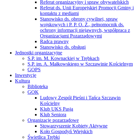
Referat organizacyjny i spraw obywatelskich
Referat ds. Unii Europejskiej Promocji Gminy i
kontaktu z mediami
Stanowisko ds. obrony cywilnej, spraw
wojskowych i P. P. O. Ż., pełnomocnik ds.
ochrony informacji niejawnych, współpraca z
Organizacjami Pozarządowymi
Radca prawny
Stanowisko ds. obsługi
Jednostki organizacyjne
S.P. im. M. Kownackiej w Trębkach
S.P. im. A. Małkowskiego w Szczawinie Kościelnym
GOPS
Inwestycje
Kultura
Biblioteka
GOK
Ludowy Zespół Pieśni i Tańca Szczawin
Kościelny
Klub UKS Pasja
Klub Seniora
Organizacje pozarządowe
Stowarzyszenie Kobiety Aktywne
Koło Gospodyń Wiejskich
Świetlica Trębki