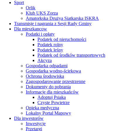
Sport
Orlik
Klub UKS Zorza
Amatorkska Drużya Siatkarska ISKRA
Transmisje i nagrania z Sesji Rady Gminy
Dla mieszkancow
Podatki i opłaty
Podatek od nieruchomości
Podatek rolny
Podatek leśny
Podatek od środków transportowych
Akcyza
Gospodarka odpadami
Gospodarka wodno-ściekowa
Ochrona środowiska
Zagospodarowanie przestrzenne
Dokumenty do pobrania
Informacje dla mieszkańców
Adoptuj Psiaka
Czyste Powietrze
Opieka medyczna
Lokalny Portal Mapowy
Dla inwestorów
Inwestycje
Przetargi