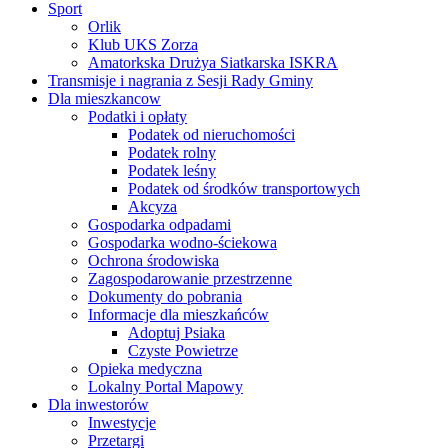
Sport
Orlik
Klub UKS Zorza
Amatorkska Drużya Siatkarska ISKRA
Transmisje i nagrania z Sesji Rady Gminy
Dla mieszkancow
Podatki i opłaty
Podatek od nieruchomości
Podatek rolny
Podatek leśny
Podatek od środków transportowych
Akcyza
Gospodarka odpadami
Gospodarka wodno-ściekowa
Ochrona środowiska
Zagospodarowanie przestrzenne
Dokumenty do pobrania
Informacje dla mieszkańców
Adoptuj Psiaka
Czyste Powietrze
Opieka medyczna
Lokalny Portal Mapowy
Dla inwestorów
Inwestycje
Przetargi