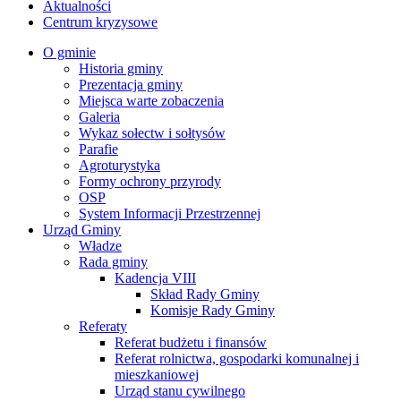
Aktualności
Centrum kryzysowe
O gminie
Historia gminy
Prezentacja gminy
Miejsca warte zobaczenia
Galeria
Wykaz sołectw i sołtysów
Parafie
Agroturystyka
Formy ochrony przyrody
OSP
System Informacji Przestrzennej
Urząd Gminy
Władze
Rada gminy
Kadencja VIII
Skład Rady Gminy
Komisje Rady Gminy
Referaty
Referat budżetu i finansów
Referat rolnictwa, gospodarki komunalnej i
mieszkaniowej
Urząd stanu cywilnego