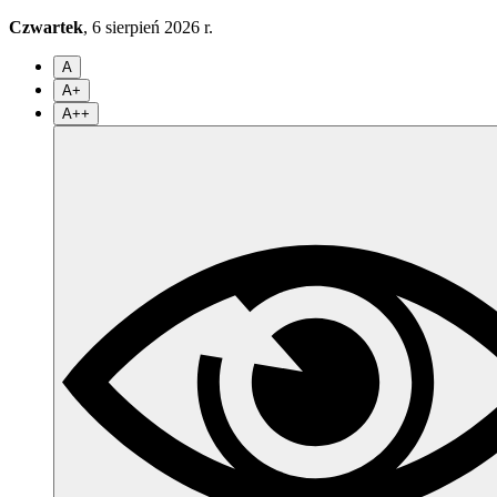
Czwartek
, 6 sierpień 2026 r.
A
A+
A++