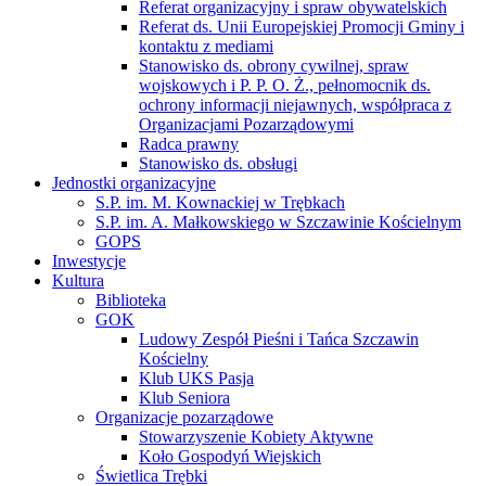
Referat organizacyjny i spraw obywatelskich
Referat ds. Unii Europejskiej Promocji Gminy i
kontaktu z mediami
Stanowisko ds. obrony cywilnej, spraw
wojskowych i P. P. O. Ż., pełnomocnik ds.
ochrony informacji niejawnych, współpraca z
Organizacjami Pozarządowymi
Radca prawny
Stanowisko ds. obsługi
Jednostki organizacyjne
S.P. im. M. Kownackiej w Trębkach
S.P. im. A. Małkowskiego w Szczawinie Kościelnym
GOPS
Inwestycje
Kultura
Biblioteka
GOK
Ludowy Zespół Pieśni i Tańca Szczawin
Kościelny
Klub UKS Pasja
Klub Seniora
Organizacje pozarządowe
Stowarzyszenie Kobiety Aktywne
Koło Gospodyń Wiejskich
Świetlica Trębki