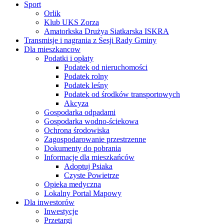
Sport
Orlik
Klub UKS Zorza
Amatorkska Drużya Siatkarska ISKRA
Transmisje i nagrania z Sesji Rady Gminy
Dla mieszkancow
Podatki i opłaty
Podatek od nieruchomości
Podatek rolny
Podatek leśny
Podatek od środków transportowych
Akcyza
Gospodarka odpadami
Gospodarka wodno-ściekowa
Ochrona środowiska
Zagospodarowanie przestrzenne
Dokumenty do pobrania
Informacje dla mieszkańców
Adoptuj Psiaka
Czyste Powietrze
Opieka medyczna
Lokalny Portal Mapowy
Dla inwestorów
Inwestycje
Przetargi