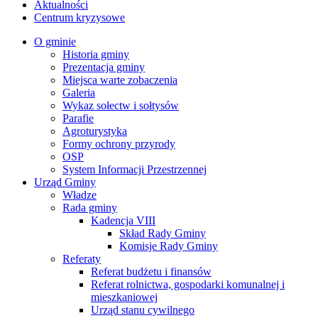
Aktualności
Centrum kryzysowe
O gminie
Historia gminy
Prezentacja gminy
Miejsca warte zobaczenia
Galeria
Wykaz sołectw i sołtysów
Parafie
Agroturystyka
Formy ochrony przyrody
OSP
System Informacji Przestrzennej
Urząd Gminy
Władze
Rada gminy
Kadencja VIII
Skład Rady Gminy
Komisje Rady Gminy
Referaty
Referat budżetu i finansów
Referat rolnictwa, gospodarki komunalnej i
mieszkaniowej
Urząd stanu cywilnego