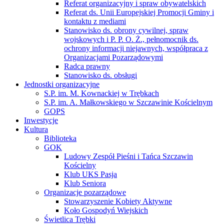
Referat organizacyjny i spraw obywatelskich
Referat ds. Unii Europejskiej Promocji Gminy i
kontaktu z mediami
Stanowisko ds. obrony cywilnej, spraw
wojskowych i P. P. O. Ż., pełnomocnik ds.
ochrony informacji niejawnych, współpraca z
Organizacjami Pozarządowymi
Radca prawny
Stanowisko ds. obsługi
Jednostki organizacyjne
S.P. im. M. Kownackiej w Trębkach
S.P. im. A. Małkowskiego w Szczawinie Kościelnym
GOPS
Inwestycje
Kultura
Biblioteka
GOK
Ludowy Zespół Pieśni i Tańca Szczawin
Kościelny
Klub UKS Pasja
Klub Seniora
Organizacje pozarządowe
Stowarzyszenie Kobiety Aktywne
Koło Gospodyń Wiejskich
Świetlica Trębki