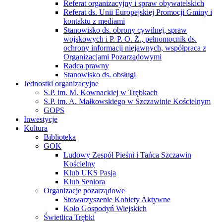
Referat organizacyjny i spraw obywatelskich
Referat ds. Unii Europejskiej Promocji Gminy i
kontaktu z mediami
Stanowisko ds. obrony cywilnej, spraw
wojskowych i P. P. O. Ż., pełnomocnik ds.
ochrony informacji niejawnych, współpraca z
Organizacjami Pozarządowymi
Radca prawny
Stanowisko ds. obsługi
Jednostki organizacyjne
S.P. im. M. Kownackiej w Trębkach
S.P. im. A. Małkowskiego w Szczawinie Kościelnym
GOPS
Inwestycje
Kultura
Biblioteka
GOK
Ludowy Zespół Pieśni i Tańca Szczawin
Kościelny
Klub UKS Pasja
Klub Seniora
Organizacje pozarządowe
Stowarzyszenie Kobiety Aktywne
Koło Gospodyń Wiejskich
Świetlica Trębki