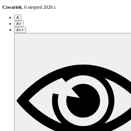
Czwartek
, 6 sierpień 2026 r.
A
A+
A++