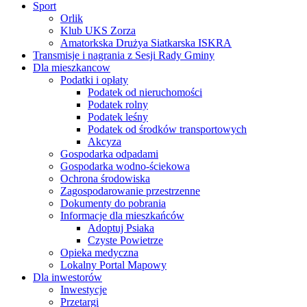
Sport
Orlik
Klub UKS Zorza
Amatorkska Drużya Siatkarska ISKRA
Transmisje i nagrania z Sesji Rady Gminy
Dla mieszkancow
Podatki i opłaty
Podatek od nieruchomości
Podatek rolny
Podatek leśny
Podatek od środków transportowych
Akcyza
Gospodarka odpadami
Gospodarka wodno-ściekowa
Ochrona środowiska
Zagospodarowanie przestrzenne
Dokumenty do pobrania
Informacje dla mieszkańców
Adoptuj Psiaka
Czyste Powietrze
Opieka medyczna
Lokalny Portal Mapowy
Dla inwestorów
Inwestycje
Przetargi