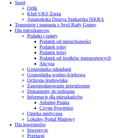
Sport
Orlik
Klub UKS Zorza
Amatorkska Drużya Siatkarska ISKRA
Transmisje i nagrania z Sesji Rady Gminy
Dla mieszkancow
Podatki i opłaty
Podatek od nieruchomości
Podatek rolny
Podatek leśny
Podatek od środków transportowych
Akcyza
Gospodarka odpadami
Gospodarka wodno-ściekowa
Ochrona środowiska
Zagospodarowanie przestrzenne
Dokumenty do pobrania
Informacje dla mieszkańców
Adoptuj Psiaka
Czyste Powietrze
Opieka medyczna
Lokalny Portal Mapowy
Dla inwestorów
Inwestycje
Przetargi