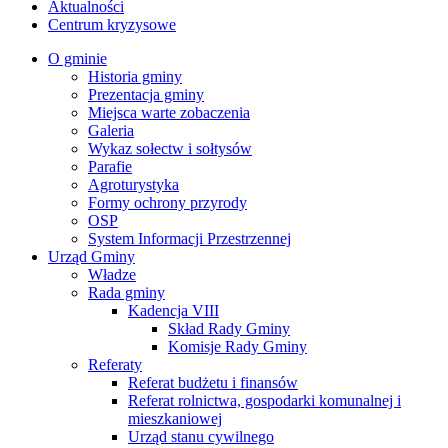
Aktualności
Centrum kryzysowe
O gminie
Historia gminy
Prezentacja gminy
Miejsca warte zobaczenia
Galeria
Wykaz sołectw i sołtysów
Parafie
Agroturystyka
Formy ochrony przyrody
OSP
System Informacji Przestrzennej
Urząd Gminy
Władze
Rada gminy
Kadencja VIII
Skład Rady Gminy
Komisje Rady Gminy
Referaty
Referat budżetu i finansów
Referat rolnictwa, gospodarki komunalnej i
mieszkaniowej
Urząd stanu cywilnego