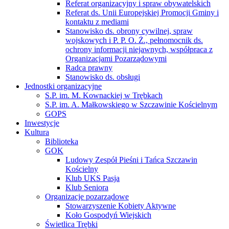
Referat organizacyjny i spraw obywatelskich
Referat ds. Unii Europejskiej Promocji Gminy i
kontaktu z mediami
Stanowisko ds. obrony cywilnej, spraw
wojskowych i P. P. O. Ż., pełnomocnik ds.
ochrony informacji niejawnych, współpraca z
Organizacjami Pozarządowymi
Radca prawny
Stanowisko ds. obsługi
Jednostki organizacyjne
S.P. im. M. Kownackiej w Trębkach
S.P. im. A. Małkowskiego w Szczawinie Kościelnym
GOPS
Inwestycje
Kultura
Biblioteka
GOK
Ludowy Zespół Pieśni i Tańca Szczawin
Kościelny
Klub UKS Pasja
Klub Seniora
Organizacje pozarządowe
Stowarzyszenie Kobiety Aktywne
Koło Gospodyń Wiejskich
Świetlica Trębki