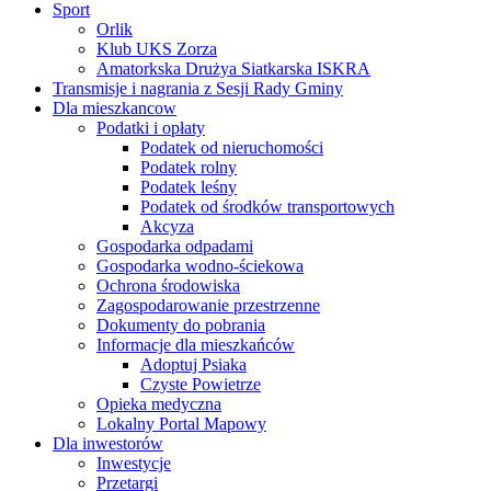
Sport
Orlik
Klub UKS Zorza
Amatorkska Drużya Siatkarska ISKRA
Transmisje i nagrania z Sesji Rady Gminy
Dla mieszkancow
Podatki i opłaty
Podatek od nieruchomości
Podatek rolny
Podatek leśny
Podatek od środków transportowych
Akcyza
Gospodarka odpadami
Gospodarka wodno-ściekowa
Ochrona środowiska
Zagospodarowanie przestrzenne
Dokumenty do pobrania
Informacje dla mieszkańców
Adoptuj Psiaka
Czyste Powietrze
Opieka medyczna
Lokalny Portal Mapowy
Dla inwestorów
Inwestycje
Przetargi