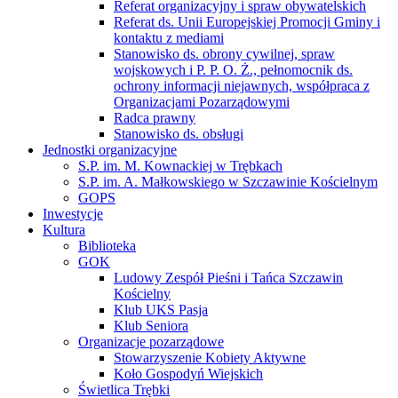
Referat organizacyjny i spraw obywatelskich
Referat ds. Unii Europejskiej Promocji Gminy i
kontaktu z mediami
Stanowisko ds. obrony cywilnej, spraw
wojskowych i P. P. O. Ż., pełnomocnik ds.
ochrony informacji niejawnych, współpraca z
Organizacjami Pozarządowymi
Radca prawny
Stanowisko ds. obsługi
Jednostki organizacyjne
S.P. im. M. Kownackiej w Trębkach
S.P. im. A. Małkowskiego w Szczawinie Kościelnym
GOPS
Inwestycje
Kultura
Biblioteka
GOK
Ludowy Zespół Pieśni i Tańca Szczawin
Kościelny
Klub UKS Pasja
Klub Seniora
Organizacje pozarządowe
Stowarzyszenie Kobiety Aktywne
Koło Gospodyń Wiejskich
Świetlica Trębki