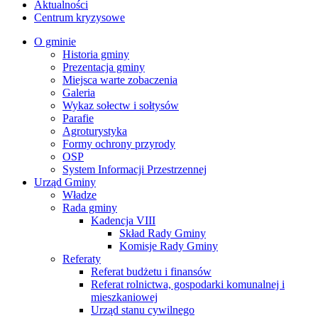
Aktualności
Centrum kryzysowe
O gminie
Historia gminy
Prezentacja gminy
Miejsca warte zobaczenia
Galeria
Wykaz sołectw i sołtysów
Parafie
Agroturystyka
Formy ochrony przyrody
OSP
System Informacji Przestrzennej
Urząd Gminy
Władze
Rada gminy
Kadencja VIII
Skład Rady Gminy
Komisje Rady Gminy
Referaty
Referat budżetu i finansów
Referat rolnictwa, gospodarki komunalnej i
mieszkaniowej
Urząd stanu cywilnego