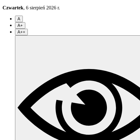
Czwartek
, 6 sierpień 2026 r.
A
A+
A++