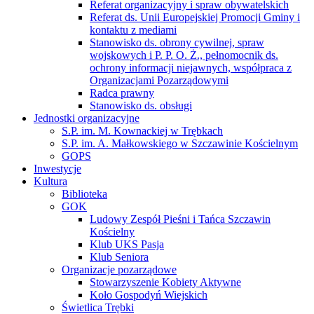
Referat organizacyjny i spraw obywatelskich
Referat ds. Unii Europejskiej Promocji Gminy i
kontaktu z mediami
Stanowisko ds. obrony cywilnej, spraw
wojskowych i P. P. O. Ż., pełnomocnik ds.
ochrony informacji niejawnych, współpraca z
Organizacjami Pozarządowymi
Radca prawny
Stanowisko ds. obsługi
Jednostki organizacyjne
S.P. im. M. Kownackiej w Trębkach
S.P. im. A. Małkowskiego w Szczawinie Kościelnym
GOPS
Inwestycje
Kultura
Biblioteka
GOK
Ludowy Zespół Pieśni i Tańca Szczawin
Kościelny
Klub UKS Pasja
Klub Seniora
Organizacje pozarządowe
Stowarzyszenie Kobiety Aktywne
Koło Gospodyń Wiejskich
Świetlica Trębki