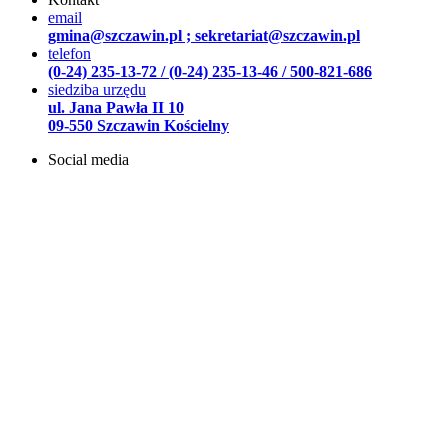
email
gmina@szczawin.pl ; sekretariat@szczawin.pl
telefon
(0-24) 235-13-72 / (0-24) 235-13-46 / 500-821-686
siedziba urzędu
ul. Jana Pawła II 10
09-550 Szczawin Kościelny
Social media