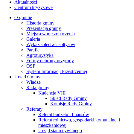
Aktualności
Centrum kryzysowe
O gminie
Historia gminy
Prezentacja gminy
Miejsca warte zobaczenia
Galeria
Wykaz sołectw i sołtysów
Parafie
Agroturystyka
Formy ochrony przyrody
OSP
System Informacji Przestrzennej
Urząd Gminy
Władze
Rada gminy
Kadencja VIII
Skład Rady Gminy
Komisje Rady Gminy
Referaty
Referat budżetu i finansów
Referat rolnictwa, gospodarki komunalnej i
mieszkaniowej
Urząd stanu cywilnego