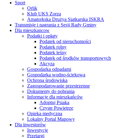
Sport
Orlik
Klub UKS Zorza
Amatorkska Drużya Siatkarska ISKRA
Transmisje i nagrania z Sesji Rady Gminy
Dla mieszkancow
Podatki i opłaty
Podatek od nieruchomości
Podatek rolny
Podatek leśny
Podatek od środków transportowych
Akcyza
Gospodarka odpadami
Gospodarka wodno-ściekowa
Ochrona środowiska
Zagospodarowanie przestrzenne
Dokumenty do pobrania
Informacje dla mieszkańców
Adoptuj Psiaka
Czyste Powietrze
Opieka medyczna
Lokalny Portal Mapowy
Dla inwestorów
Inwestycje
Przetargi