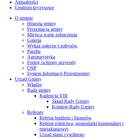
Aktualności
Centrum kryzysowe
O gminie
Historia gminy
Prezentacja gminy
Miejsca warte zobaczenia
Galeria
Wykaz sołectw i sołtysów
Parafie
Agroturystyka
Formy ochrony przyrody
OSP
System Informacji Przestrzennej
Urząd Gminy
Władze
Rada gminy
Kadencja VIII
Skład Rady Gminy
Komisje Rady Gminy
Referaty
Referat budżetu i finansów
Referat rolnictwa, gospodarki komunalnej i
mieszkaniowej
Urząd stanu cywilnego