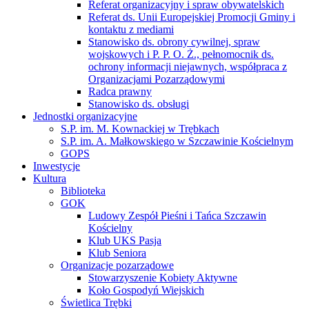
Referat organizacyjny i spraw obywatelskich
Referat ds. Unii Europejskiej Promocji Gminy i
kontaktu z mediami
Stanowisko ds. obrony cywilnej, spraw
wojskowych i P. P. O. Ż., pełnomocnik ds.
ochrony informacji niejawnych, współpraca z
Organizacjami Pozarządowymi
Radca prawny
Stanowisko ds. obsługi
Jednostki organizacyjne
S.P. im. M. Kownackiej w Trębkach
S.P. im. A. Małkowskiego w Szczawinie Kościelnym
GOPS
Inwestycje
Kultura
Biblioteka
GOK
Ludowy Zespół Pieśni i Tańca Szczawin
Kościelny
Klub UKS Pasja
Klub Seniora
Organizacje pozarządowe
Stowarzyszenie Kobiety Aktywne
Koło Gospodyń Wiejskich
Świetlica Trębki