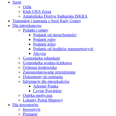
Sport
Orlik
Klub UKS Zorza
Amatorkska Drużya Siatkarska ISKRA
Transmisje i nagrania z Sesji Rady Gminy
Dla mieszkancow
Podatki i opłaty
Podatek od nieruchomości
Podatek rolny
Podatek leśny
Podatek od środków transportowych
Akcyza
Gospodarka odpadami
Gospodarka wodno-ściekowa
Ochrona środowiska
Zagospodarowanie przestrzenne
Dokumenty do pobrania
Informacje dla mieszkańców
Adoptuj Psiaka
Czyste Powietrze
Opieka medyczna
Lokalny Portal Mapowy
Dla inwestorów
Inwestycje
Przetargi