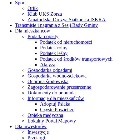
Sport
Orlik
Klub UKS Zorza
Amatorkska Drużya Siatkarska ISKRA
Transmisje i nagrania z Sesji Rady Gminy
Dla mieszkancow
Podatki i opłaty
Podatek od nieruchomości
Podatek rolny
Podatek leśny
Podatek od środków transportowych
Akcyza
Gospodarka odpadami
Gospodarka wodno-ściekowa
Ochrona środowiska
Zagospodarowanie przestrzenne
Dokumenty do pobrania
Informacje dla mieszkańców
Adoptuj Psiaka
Czyste Powietrze
Opieka medyczna
Lokalny Portal Mapowy
Dla inwestorów
Inwestycje
Przetargi