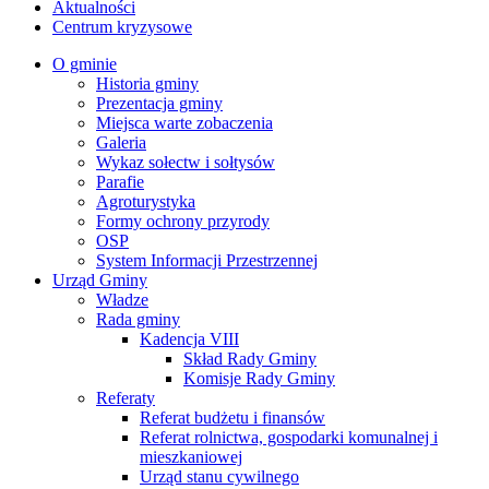
Aktualności
Centrum kryzysowe
O gminie
Historia gminy
Prezentacja gminy
Miejsca warte zobaczenia
Galeria
Wykaz sołectw i sołtysów
Parafie
Agroturystyka
Formy ochrony przyrody
OSP
System Informacji Przestrzennej
Urząd Gminy
Władze
Rada gminy
Kadencja VIII
Skład Rady Gminy
Komisje Rady Gminy
Referaty
Referat budżetu i finansów
Referat rolnictwa, gospodarki komunalnej i
mieszkaniowej
Urząd stanu cywilnego