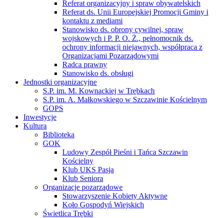
Referat organizacyjny i spraw obywatelskich
Referat ds. Unii Europejskiej Promocji Gminy i
kontaktu z mediami
Stanowisko ds. obrony cywilnej, spraw
wojskowych i P. P. O. Ż., pełnomocnik ds.
ochrony informacji niejawnych, współpraca z
Organizacjami Pozarządowymi
Radca prawny
Stanowisko ds. obsługi
Jednostki organizacyjne
S.P. im. M. Kownackiej w Trębkach
S.P. im. A. Małkowskiego w Szczawinie Kościelnym
GOPS
Inwestycje
Kultura
Biblioteka
GOK
Ludowy Zespół Pieśni i Tańca Szczawin
Kościelny
Klub UKS Pasja
Klub Seniora
Organizacje pozarządowe
Stowarzyszenie Kobiety Aktywne
Koło Gospodyń Wiejskich
Świetlica Trębki