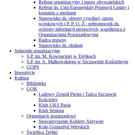
Referat organizacyjny i spraw obywatelskich
Referat ds. Unii Europejskiej Promocji Gminy i
kontaktu z mediami
Stanowisko ds. obrony cywilnej, spraw
wojskowych i P. P. O. Ż., pełnomocnik ds.
ochrony informacji niejawnych, współpraca z
Organizacjami Pozarządowymi
Radca prawny
Stanowisko ds. obsługi
Jednostki organizacyjne
S.P. im. M. Kownackiej w Trębkach
S.P. im. A. Małkowskiego w Szczawinie Kościelnym
GOPS
Inwestycje
Kultura
Biblioteka
GOK
Ludowy Zespół Pieśni i Tańca Szczawin
Kościelny
Klub UKS Pasja
Klub Seniora
Organizacje pozarządowe
Stowarzyszenie Kobiety Aktywne
Koło Gospodyń Wiejskich
Świetlica Trębki