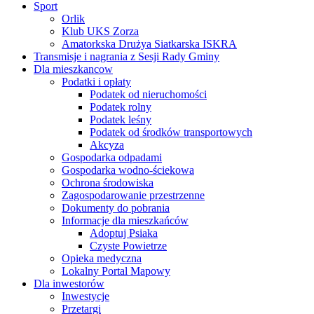
Sport
Orlik
Klub UKS Zorza
Amatorkska Drużya Siatkarska ISKRA
Transmisje i nagrania z Sesji Rady Gminy
Dla mieszkancow
Podatki i opłaty
Podatek od nieruchomości
Podatek rolny
Podatek leśny
Podatek od środków transportowych
Akcyza
Gospodarka odpadami
Gospodarka wodno-ściekowa
Ochrona środowiska
Zagospodarowanie przestrzenne
Dokumenty do pobrania
Informacje dla mieszkańców
Adoptuj Psiaka
Czyste Powietrze
Opieka medyczna
Lokalny Portal Mapowy
Dla inwestorów
Inwestycje
Przetargi