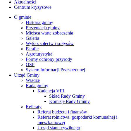
Aktualności
Centrum kryzysowe
O gminie
Historia gminy
Prezentacja gminy
Miejsca warte zobaczenia
Galeria
Wykaz sołectw i sołtysów
Parafie
Agroturystyka
Formy ochrony przyrody
OSP
System Informacji Przestrzennej
Urząd Gminy
Władze
Rada gminy
Kadencja VIII
Skład Rady Gminy
Komisje Rady Gminy
Referaty
Referat budżetu i finansów
Referat rolnictwa, gospodarki komunalnej i
mieszkaniowej
Urząd stanu cywilnego