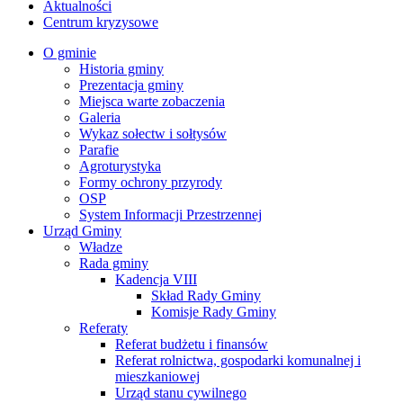
Aktualności
Centrum kryzysowe
O gminie
Historia gminy
Prezentacja gminy
Miejsca warte zobaczenia
Galeria
Wykaz sołectw i sołtysów
Parafie
Agroturystyka
Formy ochrony przyrody
OSP
System Informacji Przestrzennej
Urząd Gminy
Władze
Rada gminy
Kadencja VIII
Skład Rady Gminy
Komisje Rady Gminy
Referaty
Referat budżetu i finansów
Referat rolnictwa, gospodarki komunalnej i
mieszkaniowej
Urząd stanu cywilnego