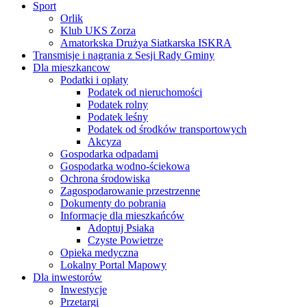
Sport
Orlik
Klub UKS Zorza
Amatorkska Drużya Siatkarska ISKRA
Transmisje i nagrania z Sesji Rady Gminy
Dla mieszkancow
Podatki i opłaty
Podatek od nieruchomości
Podatek rolny
Podatek leśny
Podatek od środków transportowych
Akcyza
Gospodarka odpadami
Gospodarka wodno-ściekowa
Ochrona środowiska
Zagospodarowanie przestrzenne
Dokumenty do pobrania
Informacje dla mieszkańców
Adoptuj Psiaka
Czyste Powietrze
Opieka medyczna
Lokalny Portal Mapowy
Dla inwestorów
Inwestycje
Przetargi