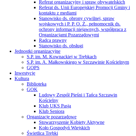
Referat organizacyjny i spraw obywatelskich
Referat ds. Unii Europejskiej Promocji Gminy i
kontaktu z mediami
Stanowisko ds. obrony cywilnej, spraw
wojskowych i P. P. O. Ż., pełnomocnik ds.
ochrony informacji niejawnych, współpraca z
Organizacjami Pozarządowymi
Radca prawny
Stanowisko ds. obsługi
Jednostki organizacyjne
S.P. im. M. Kownackiej w Trębkach
S.P. im. A. Małkowskiego w Szczawinie Kościelnym
GOPS
Inwestycje
Kultura
Biblioteka
GOK
Ludowy Zespół Pieśni i Tańca Szczawin
Kościelny
Klub UKS Pasja
Klub Seniora
Organizacje pozarządowe
Stowarzyszenie Kobiety Aktywne
Koło Gospodyń Wiejskich
Świetlica Trębki