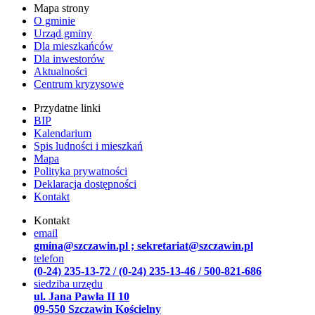
Mapa strony
O gminie
Urząd gminy
Dla mieszkańców
Dla inwestorów
Aktualności
Centrum kryzysowe
Przydatne linki
BIP
Kalendarium
Spis ludności i mieszkań
Mapa
Polityka prywatności
Deklaracja dostępności
Kontakt
Kontakt
email
gmina@szczawin.pl ; sekretariat@szczawin.pl
telefon
(0-24) 235-13-72 / (0-24) 235-13-46 / 500-821-686
siedziba urzędu
ul. Jana Pawła II 10
09-550 Szczawin Kościelny