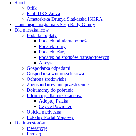
Sport
Orlik
Klub UKS Zorza
Amatorkska Drużya Siatkarska ISKRA
Transmisje i nagrania z Sesji Rady Gminy
Dla mieszkancow
Podatki i opłaty
Podatek od nieruchomości
Podatek rolny
Podatek leśny
Podatek od środków transportowych
Akcyza
Gospodarka odpadami
Gospodarka wodno-ściekowa
Ochrona środowiska
Zagospodarowanie przestrzenne
Dokumenty do pobrania
Informacje dla mieszkańców
Adoptuj Psiaka
Czyste Powietrze
Opieka medyczna
Lokalny Portal Mapowy
Dla inwestorów
Inwestycje
Przetargi