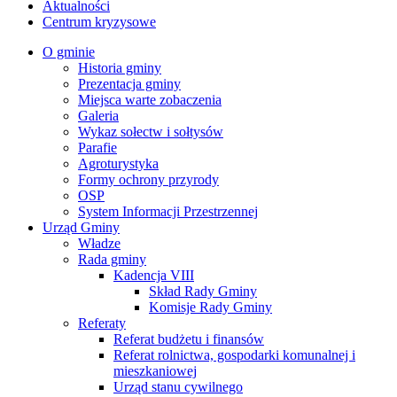
Aktualności
Centrum kryzysowe
O gminie
Historia gminy
Prezentacja gminy
Miejsca warte zobaczenia
Galeria
Wykaz sołectw i sołtysów
Parafie
Agroturystyka
Formy ochrony przyrody
OSP
System Informacji Przestrzennej
Urząd Gminy
Władze
Rada gminy
Kadencja VIII
Skład Rady Gminy
Komisje Rady Gminy
Referaty
Referat budżetu i finansów
Referat rolnictwa, gospodarki komunalnej i
mieszkaniowej
Urząd stanu cywilnego