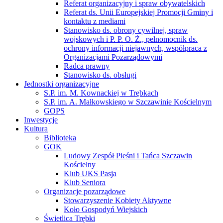
Referat organizacyjny i spraw obywatelskich
Referat ds. Unii Europejskiej Promocji Gminy i
kontaktu z mediami
Stanowisko ds. obrony cywilnej, spraw
wojskowych i P. P. O. Ż., pełnomocnik ds.
ochrony informacji niejawnych, współpraca z
Organizacjami Pozarządowymi
Radca prawny
Stanowisko ds. obsługi
Jednostki organizacyjne
S.P. im. M. Kownackiej w Trębkach
S.P. im. A. Małkowskiego w Szczawinie Kościelnym
GOPS
Inwestycje
Kultura
Biblioteka
GOK
Ludowy Zespół Pieśni i Tańca Szczawin
Kościelny
Klub UKS Pasja
Klub Seniora
Organizacje pozarządowe
Stowarzyszenie Kobiety Aktywne
Koło Gospodyń Wiejskich
Świetlica Trębki