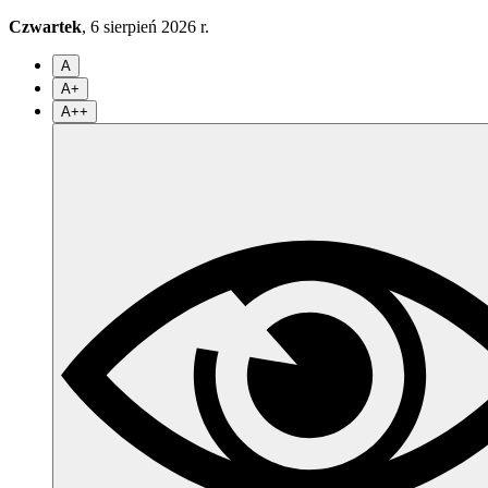
Czwartek
, 6 sierpień 2026 r.
A
A+
A++