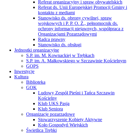
Referat organizacyjny i spraw obywatelskich
Referat ds. Unii Europejskiej Promocji Gminy i
kontaktu z mediami
Stanowisko ds. obrony cywilnej, spraw
wojskowych i P. P. O. Ż., pełnomocnik ds.
ochrony informacji niejawnych, współpraca z
Organizacjami Pozarządowymi
Radca prawny
Stanowisko ds. obsługi
Jednostki organizacyjne
S.P. im. M. Kownackiej w Trębkach
S.P. im. A. Małkowskiego w Szczawinie Kościelnym
GOPS
Inwestycje
Kultura
Biblioteka
GOK
Ludowy Zespół Pieśni i Tańca Szczawin
Kościelny
Klub UKS Pasja
Klub Seniora
Organizacje pozarządowe
Stowarzyszenie Kobiety Aktywne
Koło Gospodyń Wiejskich
Świetlica Trębki