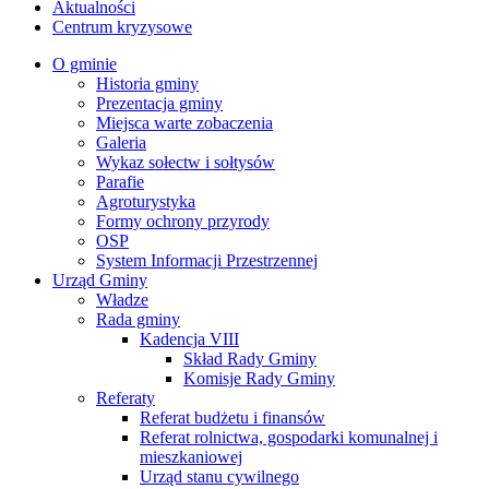
Aktualności
Centrum kryzysowe
O gminie
Historia gminy
Prezentacja gminy
Miejsca warte zobaczenia
Galeria
Wykaz sołectw i sołtysów
Parafie
Agroturystyka
Formy ochrony przyrody
OSP
System Informacji Przestrzennej
Urząd Gminy
Władze
Rada gminy
Kadencja VIII
Skład Rady Gminy
Komisje Rady Gminy
Referaty
Referat budżetu i finansów
Referat rolnictwa, gospodarki komunalnej i
mieszkaniowej
Urząd stanu cywilnego