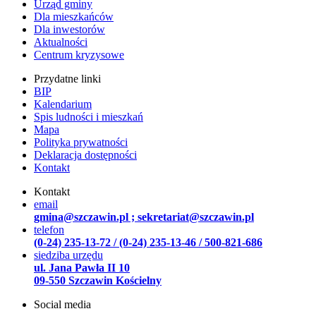
Urząd gminy
Dla mieszkańców
Dla inwestorów
Aktualności
Centrum kryzysowe
Przydatne linki
BIP
Kalendarium
Spis ludności i mieszkań
Mapa
Polityka prywatności
Deklaracja dostępności
Kontakt
Kontakt
email
gmina@szczawin.pl ; sekretariat@szczawin.pl
telefon
(0-24) 235-13-72 / (0-24) 235-13-46 / 500-821-686
siedziba urzędu
ul. Jana Pawła II 10
09-550 Szczawin Kościelny
Social media