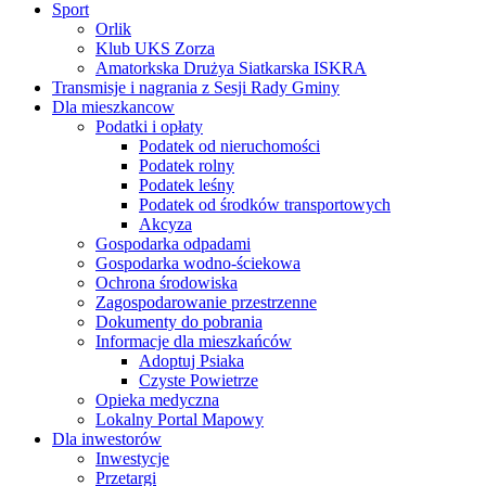
Sport
Orlik
Klub UKS Zorza
Amatorkska Drużya Siatkarska ISKRA
Transmisje i nagrania z Sesji Rady Gminy
Dla mieszkancow
Podatki i opłaty
Podatek od nieruchomości
Podatek rolny
Podatek leśny
Podatek od środków transportowych
Akcyza
Gospodarka odpadami
Gospodarka wodno-ściekowa
Ochrona środowiska
Zagospodarowanie przestrzenne
Dokumenty do pobrania
Informacje dla mieszkańców
Adoptuj Psiaka
Czyste Powietrze
Opieka medyczna
Lokalny Portal Mapowy
Dla inwestorów
Inwestycje
Przetargi