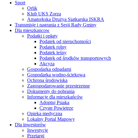
Sport
Orlik
Klub UKS Zorza
Amatorkska Drużya Siatkarska ISKRA
Transmisje i nagrania z Sesji Rady Gminy
Dla mieszkancow
Podatki i opłaty
Podatek od nieruchomości
Podatek rolny
Podatek leśny
Podatek od środków transportowych
Akcyza
Gospodarka odpadami
Gospodarka wodno-ściekowa
Ochrona środowiska
Zagospodarowanie przestrzenne
Dokumenty do pobrania
Informacje dla mieszkańców
Adoptuj Psiaka
Czyste Powietrze
Opieka medyczna
Lokalny Portal Mapowy
Dla inwestorów
Inwestycje
Przetargi