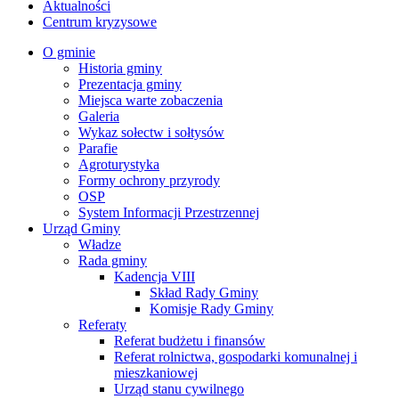
Aktualności
Centrum kryzysowe
O gminie
Historia gminy
Prezentacja gminy
Miejsca warte zobaczenia
Galeria
Wykaz sołectw i sołtysów
Parafie
Agroturystyka
Formy ochrony przyrody
OSP
System Informacji Przestrzennej
Urząd Gminy
Władze
Rada gminy
Kadencja VIII
Skład Rady Gminy
Komisje Rady Gminy
Referaty
Referat budżetu i finansów
Referat rolnictwa, gospodarki komunalnej i
mieszkaniowej
Urząd stanu cywilnego