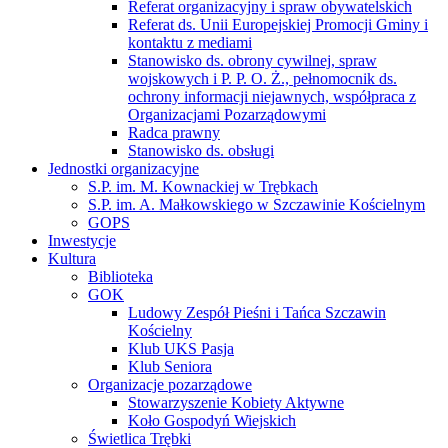
Referat organizacyjny i spraw obywatelskich
Referat ds. Unii Europejskiej Promocji Gminy i
kontaktu z mediami
Stanowisko ds. obrony cywilnej, spraw
wojskowych i P. P. O. Ż., pełnomocnik ds.
ochrony informacji niejawnych, współpraca z
Organizacjami Pozarządowymi
Radca prawny
Stanowisko ds. obsługi
Jednostki organizacyjne
S.P. im. M. Kownackiej w Trębkach
S.P. im. A. Małkowskiego w Szczawinie Kościelnym
GOPS
Inwestycje
Kultura
Biblioteka
GOK
Ludowy Zespół Pieśni i Tańca Szczawin
Kościelny
Klub UKS Pasja
Klub Seniora
Organizacje pozarządowe
Stowarzyszenie Kobiety Aktywne
Koło Gospodyń Wiejskich
Świetlica Trębki