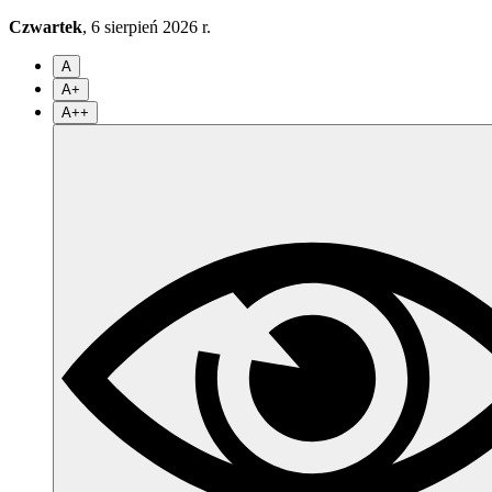
Czwartek
, 6 sierpień 2026 r.
A
A+
A++