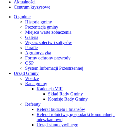
Aktualności
Centrum kryzysowe
O gminie
Historia gminy
Prezentacja gminy
Miejsca warte zobaczenia
Galeria
Wykaz sołectw i sołtysów
Parafie
Agroturystyka
Formy ochrony przyrody
OSP
System Informacji Przestrzennej
Urząd Gminy
Władze
Rada gminy
Kadencja VIII
Skład Rady Gminy
Komisje Rady Gminy
Referaty
Referat budżetu i finansów
Referat rolnictwa, gospodarki komunalnej i
mieszkaniowej
Urząd stanu cywilnego