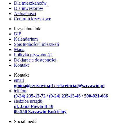
Dla mieszkańców
Dla inwestorów
Aktualności
Centrum kryzysowe
Przydatne linki
BIP
Kalendarium
Spis ludności i mieszkań
Mapa
Polityka prywatności
Deklaracja dostępności
Kontakt
Kontakt
email
gmina@szczawin.pl ; sekretariat@szczawin.pl
telefon
(0-24) 235-13-72 / (0-24) 235-13-46 / 500-821-686
siedziba urzędu
ul. Jana Pawła II 10
09-550 Szczawin Kościelny
Social media