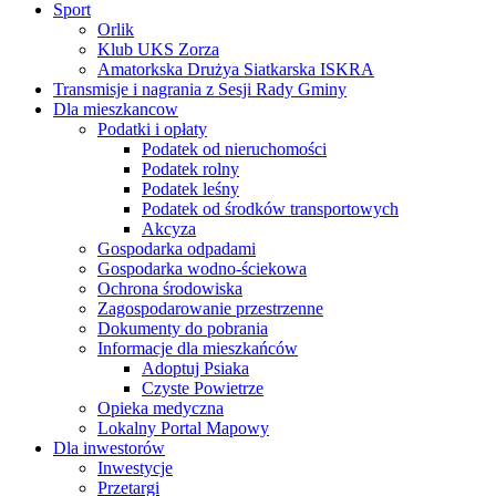
Sport
Orlik
Klub UKS Zorza
Amatorkska Drużya Siatkarska ISKRA
Transmisje i nagrania z Sesji Rady Gminy
Dla mieszkancow
Podatki i opłaty
Podatek od nieruchomości
Podatek rolny
Podatek leśny
Podatek od środków transportowych
Akcyza
Gospodarka odpadami
Gospodarka wodno-ściekowa
Ochrona środowiska
Zagospodarowanie przestrzenne
Dokumenty do pobrania
Informacje dla mieszkańców
Adoptuj Psiaka
Czyste Powietrze
Opieka medyczna
Lokalny Portal Mapowy
Dla inwestorów
Inwestycje
Przetargi