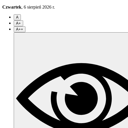
Czwartek
, 6 sierpień 2026 r.
A
A+
A++