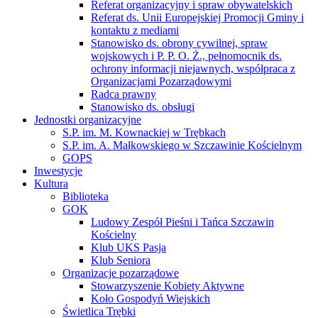
Referat organizacyjny i spraw obywatelskich
Referat ds. Unii Europejskiej Promocji Gminy i
kontaktu z mediami
Stanowisko ds. obrony cywilnej, spraw
wojskowych i P. P. O. Ż., pełnomocnik ds.
ochrony informacji niejawnych, współpraca z
Organizacjami Pozarządowymi
Radca prawny
Stanowisko ds. obsługi
Jednostki organizacyjne
S.P. im. M. Kownackiej w Trębkach
S.P. im. A. Małkowskiego w Szczawinie Kościelnym
GOPS
Inwestycje
Kultura
Biblioteka
GOK
Ludowy Zespół Pieśni i Tańca Szczawin
Kościelny
Klub UKS Pasja
Klub Seniora
Organizacje pozarządowe
Stowarzyszenie Kobiety Aktywne
Koło Gospodyń Wiejskich
Świetlica Trębki