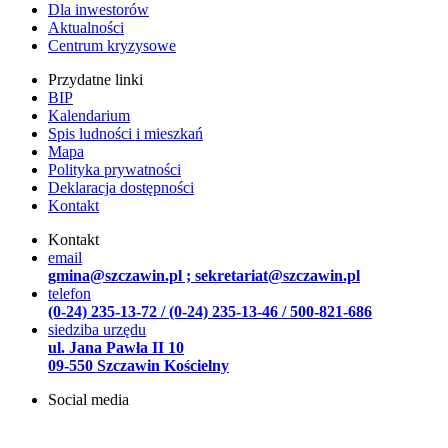
Dla inwestorów
Aktualności
Centrum kryzysowe
Przydatne linki
BIP
Kalendarium
Spis ludności i mieszkań
Mapa
Polityka prywatności
Deklaracja dostępności
Kontakt
Kontakt
email
gmina@szczawin.pl ; sekretariat@szczawin.pl
telefon
(0-24) 235-13-72 / (0-24) 235-13-46 / 500-821-686
siedziba urzędu
ul. Jana Pawła II 10
09-550 Szczawin Kościelny
Social media