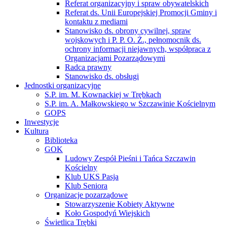
Referat organizacyjny i spraw obywatelskich
Referat ds. Unii Europejskiej Promocji Gminy i
kontaktu z mediami
Stanowisko ds. obrony cywilnej, spraw
wojskowych i P. P. O. Ż., pełnomocnik ds.
ochrony informacji niejawnych, współpraca z
Organizacjami Pozarządowymi
Radca prawny
Stanowisko ds. obsługi
Jednostki organizacyjne
S.P. im. M. Kownackiej w Trębkach
S.P. im. A. Małkowskiego w Szczawinie Kościelnym
GOPS
Inwestycje
Kultura
Biblioteka
GOK
Ludowy Zespół Pieśni i Tańca Szczawin
Kościelny
Klub UKS Pasja
Klub Seniora
Organizacje pozarządowe
Stowarzyszenie Kobiety Aktywne
Koło Gospodyń Wiejskich
Świetlica Trębki