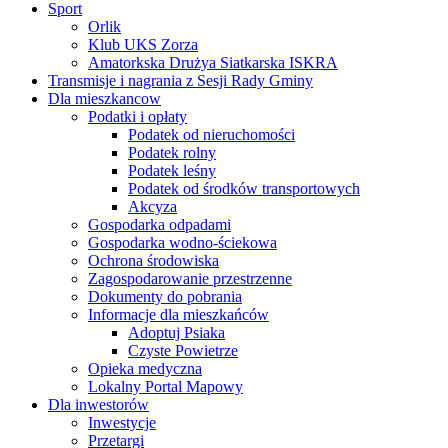
Sport
Orlik
Klub UKS Zorza
Amatorkska Drużya Siatkarska ISKRA
Transmisje i nagrania z Sesji Rady Gminy
Dla mieszkancow
Podatki i opłaty
Podatek od nieruchomości
Podatek rolny
Podatek leśny
Podatek od środków transportowych
Akcyza
Gospodarka odpadami
Gospodarka wodno-ściekowa
Ochrona środowiska
Zagospodarowanie przestrzenne
Dokumenty do pobrania
Informacje dla mieszkańców
Adoptuj Psiaka
Czyste Powietrze
Opieka medyczna
Lokalny Portal Mapowy
Dla inwestorów
Inwestycje
Przetargi