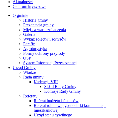
Aktualności
Centrum kryzysowe
O gminie
Historia gminy
Prezentacja gminy
Miejsca warte zobaczenia
Galeria
Wykaz sołectw i sołtysów
Parafie
Agroturystyka
Formy ochrony przyrody
OSP
System Informacji Przestrzennej
Urząd Gminy
Władze
Rada gminy
Kadencja VIII
Skład Rady Gminy
Komisje Rady Gminy
Referaty
Referat budżetu i finansów
Referat rolnictwa, gospodarki komunalnej i
mieszkaniowej
Urząd stanu cywilnego