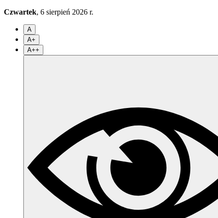
Czwartek
, 6 sierpień 2026 r.
A
A+
A++