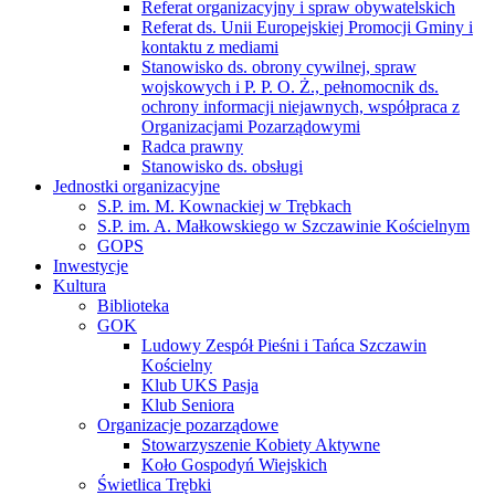
Referat organizacyjny i spraw obywatelskich
Referat ds. Unii Europejskiej Promocji Gminy i
kontaktu z mediami
Stanowisko ds. obrony cywilnej, spraw
wojskowych i P. P. O. Ż., pełnomocnik ds.
ochrony informacji niejawnych, współpraca z
Organizacjami Pozarządowymi
Radca prawny
Stanowisko ds. obsługi
Jednostki organizacyjne
S.P. im. M. Kownackiej w Trębkach
S.P. im. A. Małkowskiego w Szczawinie Kościelnym
GOPS
Inwestycje
Kultura
Biblioteka
GOK
Ludowy Zespół Pieśni i Tańca Szczawin
Kościelny
Klub UKS Pasja
Klub Seniora
Organizacje pozarządowe
Stowarzyszenie Kobiety Aktywne
Koło Gospodyń Wiejskich
Świetlica Trębki