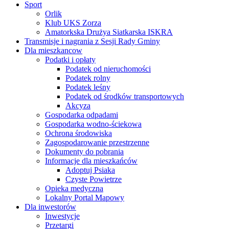
Sport
Orlik
Klub UKS Zorza
Amatorkska Drużya Siatkarska ISKRA
Transmisje i nagrania z Sesji Rady Gminy
Dla mieszkancow
Podatki i opłaty
Podatek od nieruchomości
Podatek rolny
Podatek leśny
Podatek od środków transportowych
Akcyza
Gospodarka odpadami
Gospodarka wodno-ściekowa
Ochrona środowiska
Zagospodarowanie przestrzenne
Dokumenty do pobrania
Informacje dla mieszkańców
Adoptuj Psiaka
Czyste Powietrze
Opieka medyczna
Lokalny Portal Mapowy
Dla inwestorów
Inwestycje
Przetargi