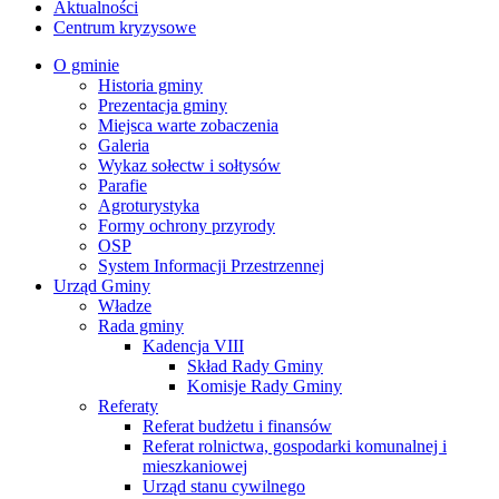
Aktualności
Centrum kryzysowe
O gminie
Historia gminy
Prezentacja gminy
Miejsca warte zobaczenia
Galeria
Wykaz sołectw i sołtysów
Parafie
Agroturystyka
Formy ochrony przyrody
OSP
System Informacji Przestrzennej
Urząd Gminy
Władze
Rada gminy
Kadencja VIII
Skład Rady Gminy
Komisje Rady Gminy
Referaty
Referat budżetu i finansów
Referat rolnictwa, gospodarki komunalnej i
mieszkaniowej
Urząd stanu cywilnego