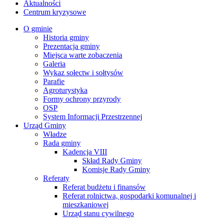
Aktualności
Centrum kryzysowe
O gminie
Historia gminy
Prezentacja gminy
Miejsca warte zobaczenia
Galeria
Wykaz sołectw i sołtysów
Parafie
Agroturystyka
Formy ochrony przyrody
OSP
System Informacji Przestrzennej
Urząd Gminy
Władze
Rada gminy
Kadencja VIII
Skład Rady Gminy
Komisje Rady Gminy
Referaty
Referat budżetu i finansów
Referat rolnictwa, gospodarki komunalnej i
mieszkaniowej
Urząd stanu cywilnego