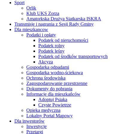
Sport
Orlik
Klub UKS Zorza
Amatorkska Drużya Siatkarska ISKRA
Transmisje i nagrania z Sesji Rady Gminy
Dla mieszkancow
Podatki i opłaty
Podatek od nieruchomości
Podatek rolny
Podatek leśny
Podatek od środków transportowych
Akcyza
Gospodarka odpadami
Gospodarka wodno-ściekowa
Ochrona środowiska
Zagospodarowanie przestrzenne
Dokumenty do pobrania
Informacje dla mieszkańców
Adoptuj Psiaka
Czyste Powietrze
Opieka medyczna
Lokalny Portal Mapowy
Dla inwestorów
Inwestycje
Przetargi