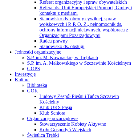
Referat organizacyjny i spraw obywatelskich
Referat ds. Unii Europejskiej Promocji Gminy i
kontaktu z mediami
Stanowisko ds. obrony cywilnej, spraw
wojskowych i P. P. O. Ż., pełnomocnik ds.
ochrony informacji niejawnych, współpraca z
Organizacjami Pozarządowymi
Radca prawny
Stanowisko ds. obsługi
Jednostki organizacyjne
S.P. im. M. Kownackiej w Trębkach
S.P. im. A. Małkowskiego w Szczawinie Kościelnym
GOPS
Inwestycje
Kultura
Biblioteka
GOK
Ludowy Zespół Pieśni i Tańca Szczawin
Kościelny
Klub UKS Pasja
Klub Seniora
Organizacje pozarządowe
Stowarzyszenie Kobiety Aktywne
Koło Gospodyń Wiejskich
Świetlica Trębki