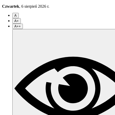
Czwartek
, 6 sierpień 2026 r.
A
A+
A++