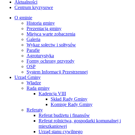
Aktualności
Centrum kryzysowe
O gminie
Historia gminy
Prezentacja gminy
Miejsca warte zobaczenia
Galeria
Wykaz sołectw i sołtysów
Parafie
Agroturystyka
Formy ochrony przyrody
OSP
System Informacji Przestrzennej
Urząd Gminy
Władze
Rada gminy
Kadencja VIII
Skład Rady Gminy
Komisje Rady Gminy
Referaty
Referat budżetu i finansów
Referat rolnictwa, gospodarki komunalnej i
mieszkaniowej
Urząd stanu cywilnego