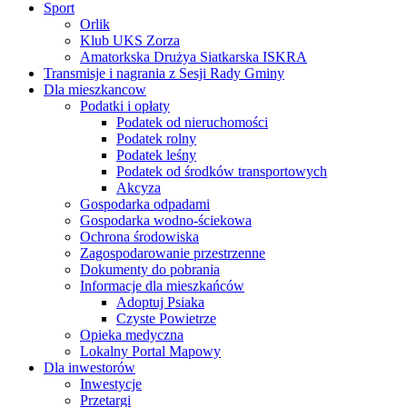
Sport
Orlik
Klub UKS Zorza
Amatorkska Drużya Siatkarska ISKRA
Transmisje i nagrania z Sesji Rady Gminy
Dla mieszkancow
Podatki i opłaty
Podatek od nieruchomości
Podatek rolny
Podatek leśny
Podatek od środków transportowych
Akcyza
Gospodarka odpadami
Gospodarka wodno-ściekowa
Ochrona środowiska
Zagospodarowanie przestrzenne
Dokumenty do pobrania
Informacje dla mieszkańców
Adoptuj Psiaka
Czyste Powietrze
Opieka medyczna
Lokalny Portal Mapowy
Dla inwestorów
Inwestycje
Przetargi