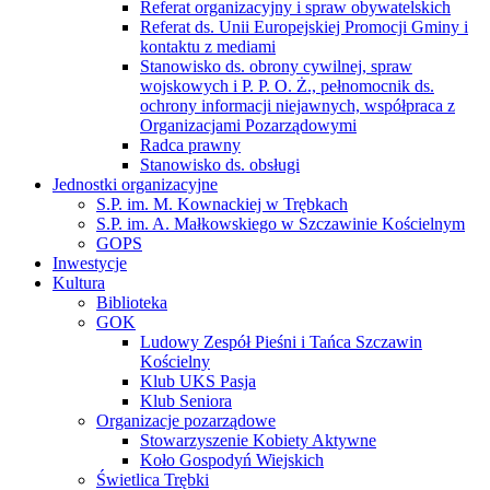
Referat organizacyjny i spraw obywatelskich
Referat ds. Unii Europejskiej Promocji Gminy i
kontaktu z mediami
Stanowisko ds. obrony cywilnej, spraw
wojskowych i P. P. O. Ż., pełnomocnik ds.
ochrony informacji niejawnych, współpraca z
Organizacjami Pozarządowymi
Radca prawny
Stanowisko ds. obsługi
Jednostki organizacyjne
S.P. im. M. Kownackiej w Trębkach
S.P. im. A. Małkowskiego w Szczawinie Kościelnym
GOPS
Inwestycje
Kultura
Biblioteka
GOK
Ludowy Zespół Pieśni i Tańca Szczawin
Kościelny
Klub UKS Pasja
Klub Seniora
Organizacje pozarządowe
Stowarzyszenie Kobiety Aktywne
Koło Gospodyń Wiejskich
Świetlica Trębki