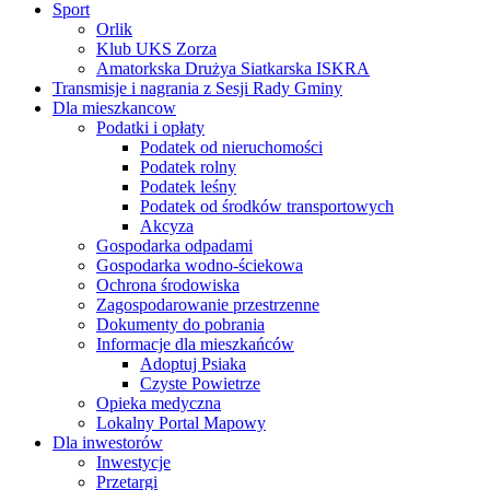
Sport
Orlik
Klub UKS Zorza
Amatorkska Drużya Siatkarska ISKRA
Transmisje i nagrania z Sesji Rady Gminy
Dla mieszkancow
Podatki i opłaty
Podatek od nieruchomości
Podatek rolny
Podatek leśny
Podatek od środków transportowych
Akcyza
Gospodarka odpadami
Gospodarka wodno-ściekowa
Ochrona środowiska
Zagospodarowanie przestrzenne
Dokumenty do pobrania
Informacje dla mieszkańców
Adoptuj Psiaka
Czyste Powietrze
Opieka medyczna
Lokalny Portal Mapowy
Dla inwestorów
Inwestycje
Przetargi