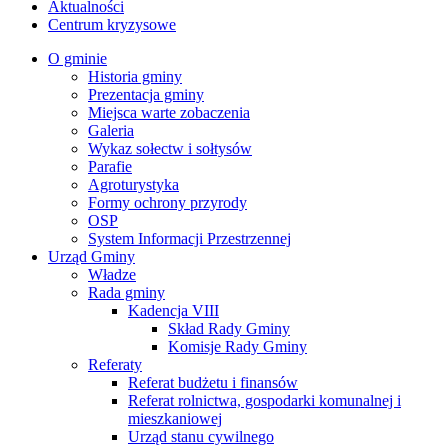
Aktualności
Centrum kryzysowe
O gminie
Historia gminy
Prezentacja gminy
Miejsca warte zobaczenia
Galeria
Wykaz sołectw i sołtysów
Parafie
Agroturystyka
Formy ochrony przyrody
OSP
System Informacji Przestrzennej
Urząd Gminy
Władze
Rada gminy
Kadencja VIII
Skład Rady Gminy
Komisje Rady Gminy
Referaty
Referat budżetu i finansów
Referat rolnictwa, gospodarki komunalnej i
mieszkaniowej
Urząd stanu cywilnego