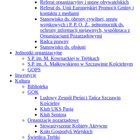
Referat organizacyjny i spraw obywatelskich
Referat ds. Unii Europejskiej Promocji Gminy i
kontaktu z mediami
Stanowisko ds. obrony cywilnej, spraw
wojskowych i P. P. O. Ż., pełnomocnik ds.
ochrony informacji niejawnych, współpraca z
Organizacjami Pozarządowymi
Radca prawny
Stanowisko ds. obsługi
Jednostki organizacyjne
S.P. im. M. Kownackiej w Trębkach
S.P. im. A. Małkowskiego w Szczawinie Kościelnym
GOPS
Inwestycje
Kultura
Biblioteka
GOK
Ludowy Zespół Pieśni i Tańca Szczawin
Kościelny
Klub UKS Pasja
Klub Seniora
Organizacje pozarządowe
Stowarzyszenie Kobiety Aktywne
Koło Gospodyń Wiejskich
Świetlica Trębki