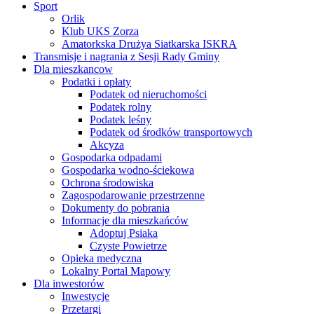
Sport
Orlik
Klub UKS Zorza
Amatorkska Drużya Siatkarska ISKRA
Transmisje i nagrania z Sesji Rady Gminy
Dla mieszkancow
Podatki i opłaty
Podatek od nieruchomości
Podatek rolny
Podatek leśny
Podatek od środków transportowych
Akcyza
Gospodarka odpadami
Gospodarka wodno-ściekowa
Ochrona środowiska
Zagospodarowanie przestrzenne
Dokumenty do pobrania
Informacje dla mieszkańców
Adoptuj Psiaka
Czyste Powietrze
Opieka medyczna
Lokalny Portal Mapowy
Dla inwestorów
Inwestycje
Przetargi