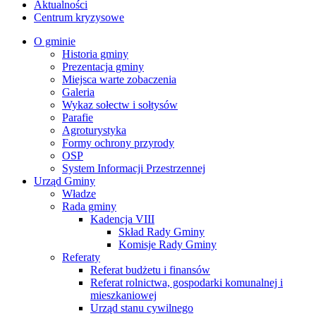
Aktualności
Centrum kryzysowe
O gminie
Historia gminy
Prezentacja gminy
Miejsca warte zobaczenia
Galeria
Wykaz sołectw i sołtysów
Parafie
Agroturystyka
Formy ochrony przyrody
OSP
System Informacji Przestrzennej
Urząd Gminy
Władze
Rada gminy
Kadencja VIII
Skład Rady Gminy
Komisje Rady Gminy
Referaty
Referat budżetu i finansów
Referat rolnictwa, gospodarki komunalnej i
mieszkaniowej
Urząd stanu cywilnego