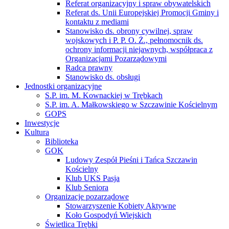
Referat organizacyjny i spraw obywatelskich
Referat ds. Unii Europejskiej Promocji Gminy i
kontaktu z mediami
Stanowisko ds. obrony cywilnej, spraw
wojskowych i P. P. O. Ż., pełnomocnik ds.
ochrony informacji niejawnych, współpraca z
Organizacjami Pozarządowymi
Radca prawny
Stanowisko ds. obsługi
Jednostki organizacyjne
S.P. im. M. Kownackiej w Trębkach
S.P. im. A. Małkowskiego w Szczawinie Kościelnym
GOPS
Inwestycje
Kultura
Biblioteka
GOK
Ludowy Zespół Pieśni i Tańca Szczawin
Kościelny
Klub UKS Pasja
Klub Seniora
Organizacje pozarządowe
Stowarzyszenie Kobiety Aktywne
Koło Gospodyń Wiejskich
Świetlica Trębki