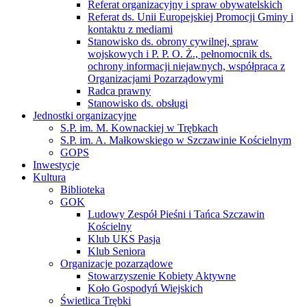
Referat organizacyjny i spraw obywatelskich
Referat ds. Unii Europejskiej Promocji Gminy i
kontaktu z mediami
Stanowisko ds. obrony cywilnej, spraw
wojskowych i P. P. O. Ż., pełnomocnik ds.
ochrony informacji niejawnych, współpraca z
Organizacjami Pozarządowymi
Radca prawny
Stanowisko ds. obsługi
Jednostki organizacyjne
S.P. im. M. Kownackiej w Trębkach
S.P. im. A. Małkowskiego w Szczawinie Kościelnym
GOPS
Inwestycje
Kultura
Biblioteka
GOK
Ludowy Zespół Pieśni i Tańca Szczawin
Kościelny
Klub UKS Pasja
Klub Seniora
Organizacje pozarządowe
Stowarzyszenie Kobiety Aktywne
Koło Gospodyń Wiejskich
Świetlica Trębki