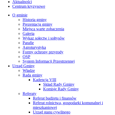
Aktualności
Centrum kryzysowe
O gminie
Historia gminy
Prezentacja gminy
Miejsca warte zobaczenia
Galeria
Wykaz sołectw i sołtysów
Parafie
Agroturystyka
Formy ochrony przyrody
OSP
System Informacji Przestrzennej
Urząd Gminy
Władze
Rada gminy
Kadencja VIII
Skład Rady Gminy
Komisje Rady Gminy
Referaty
Referat budżetu i finansów
Referat rolnictwa, gospodarki komunalnej i
mieszkaniowej
Urząd stanu cywilnego