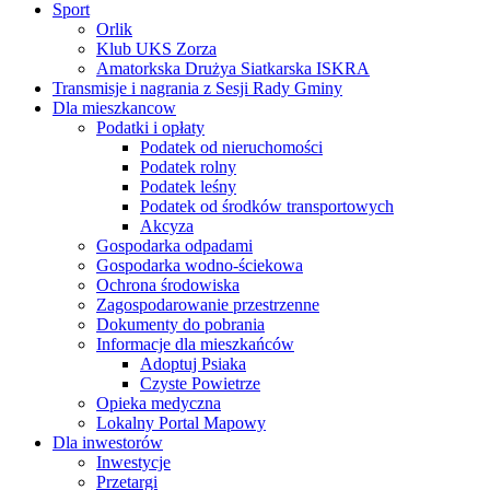
Sport
Orlik
Klub UKS Zorza
Amatorkska Drużya Siatkarska ISKRA
Transmisje i nagrania z Sesji Rady Gminy
Dla mieszkancow
Podatki i opłaty
Podatek od nieruchomości
Podatek rolny
Podatek leśny
Podatek od środków transportowych
Akcyza
Gospodarka odpadami
Gospodarka wodno-ściekowa
Ochrona środowiska
Zagospodarowanie przestrzenne
Dokumenty do pobrania
Informacje dla mieszkańców
Adoptuj Psiaka
Czyste Powietrze
Opieka medyczna
Lokalny Portal Mapowy
Dla inwestorów
Inwestycje
Przetargi