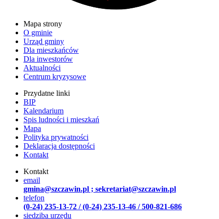
Mapa strony
O gminie
Urząd gminy
Dla mieszkańców
Dla inwestorów
Aktualności
Centrum kryzysowe
Przydatne linki
BIP
Kalendarium
Spis ludności i mieszkań
Mapa
Polityka prywatności
Deklaracja dostępności
Kontakt
Kontakt
email
gmina@szczawin.pl ; sekretariat@szczawin.pl
telefon
(0-24) 235-13-72 / (0-24) 235-13-46 / 500-821-686
siedziba urzędu