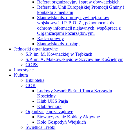
Referat organizacyjny i spraw obywatelskich
Referat ds. Unii Europejskiej Promocji Gminy i
kontaktu z mediami
Stanowisko ds. obrony cywilnej, spraw
wojskowych i P. P. O. Ż., pełnomocnik ds.
ochrony informacji niejawnych, współpraca z
Organizacjami Pozarządowymi
Radca prawny
Stanowisko ds. obsługi
Jednostki organizacyjne
S.P. im. M. Kownackiej w Trębkach
S.P. im. A. Małkowskiego w Szczawinie Kościelnym
GOPS
Inwestycje
Kultura
Biblioteka
GOK
Ludowy Zespół Pieśni i Tańca Szczawin
Kościelny
Klub UKS Pasja
Klub Seniora
Organizacje pozarządowe
Stowarzyszenie Kobiety Aktywne
Koło Gospodyń Wiejskich
Świetlica Trębki