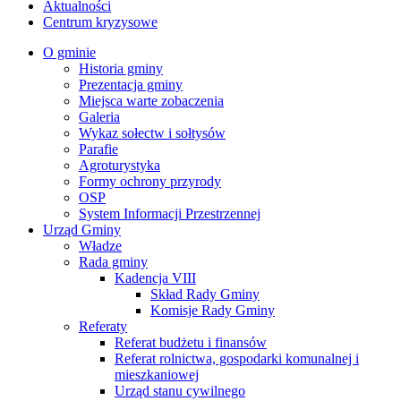
Aktualności
Centrum kryzysowe
O gminie
Historia gminy
Prezentacja gminy
Miejsca warte zobaczenia
Galeria
Wykaz sołectw i sołtysów
Parafie
Agroturystyka
Formy ochrony przyrody
OSP
System Informacji Przestrzennej
Urząd Gminy
Władze
Rada gminy
Kadencja VIII
Skład Rady Gminy
Komisje Rady Gminy
Referaty
Referat budżetu i finansów
Referat rolnictwa, gospodarki komunalnej i
mieszkaniowej
Urząd stanu cywilnego