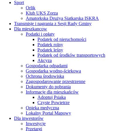
Sport
Orlik
Klub UKS Zorza
Amatorkska Drużya Siatkarska ISKRA
Transmisje i nagrania z Sesji Rady Gminy
Dla mieszkancow
Podatki i opłaty
Podatek od nieruchomości
Podatek rolny
Podatek leśny
Podatek od środków transportowych
Akcyza
Gospodarka odpadami
Gospodarka wodno-ściekowa
Ochrona środowiska
Zagospodarowanie przestrzenne
Dokumenty do pobrania
Informacje dla mieszkańców
Adoptuj Psiaka
Czyste Powietrze
Opieka medyczna
Lokalny Portal Mapowy
Dla inwestorów
Inwestycje
Przetargi