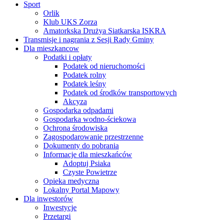
Sport
Orlik
Klub UKS Zorza
Amatorkska Drużya Siatkarska ISKRA
Transmisje i nagrania z Sesji Rady Gminy
Dla mieszkancow
Podatki i opłaty
Podatek od nieruchomości
Podatek rolny
Podatek leśny
Podatek od środków transportowych
Akcyza
Gospodarka odpadami
Gospodarka wodno-ściekowa
Ochrona środowiska
Zagospodarowanie przestrzenne
Dokumenty do pobrania
Informacje dla mieszkańców
Adoptuj Psiaka
Czyste Powietrze
Opieka medyczna
Lokalny Portal Mapowy
Dla inwestorów
Inwestycje
Przetargi