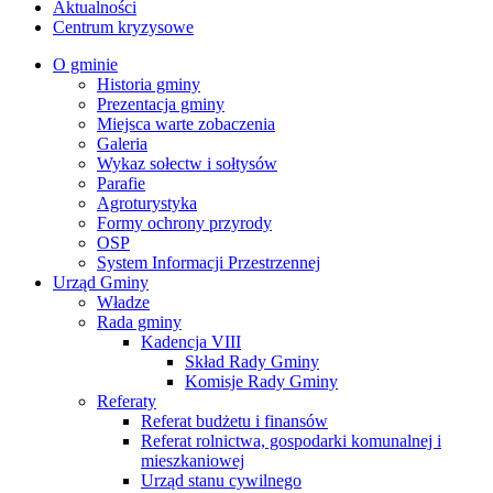
Aktualności
Centrum kryzysowe
O gminie
Historia gminy
Prezentacja gminy
Miejsca warte zobaczenia
Galeria
Wykaz sołectw i sołtysów
Parafie
Agroturystyka
Formy ochrony przyrody
OSP
System Informacji Przestrzennej
Urząd Gminy
Władze
Rada gminy
Kadencja VIII
Skład Rady Gminy
Komisje Rady Gminy
Referaty
Referat budżetu i finansów
Referat rolnictwa, gospodarki komunalnej i
mieszkaniowej
Urząd stanu cywilnego