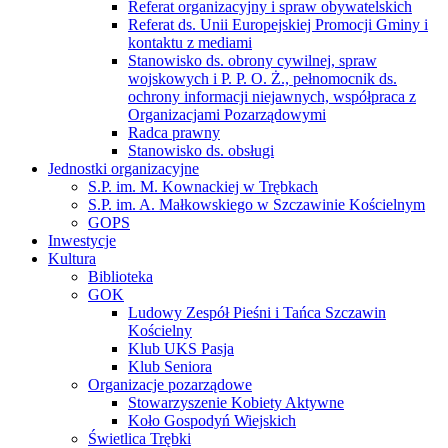
Referat organizacyjny i spraw obywatelskich
Referat ds. Unii Europejskiej Promocji Gminy i
kontaktu z mediami
Stanowisko ds. obrony cywilnej, spraw
wojskowych i P. P. O. Ż., pełnomocnik ds.
ochrony informacji niejawnych, współpraca z
Organizacjami Pozarządowymi
Radca prawny
Stanowisko ds. obsługi
Jednostki organizacyjne
S.P. im. M. Kownackiej w Trębkach
S.P. im. A. Małkowskiego w Szczawinie Kościelnym
GOPS
Inwestycje
Kultura
Biblioteka
GOK
Ludowy Zespół Pieśni i Tańca Szczawin
Kościelny
Klub UKS Pasja
Klub Seniora
Organizacje pozarządowe
Stowarzyszenie Kobiety Aktywne
Koło Gospodyń Wiejskich
Świetlica Trębki