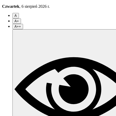
Czwartek
, 6 sierpień 2026 r.
A
A+
A++