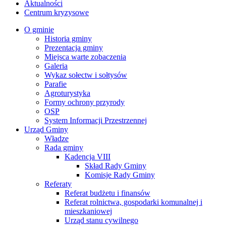
Aktualności
Centrum kryzysowe
O gminie
Historia gminy
Prezentacja gminy
Miejsca warte zobaczenia
Galeria
Wykaz sołectw i sołtysów
Parafie
Agroturystyka
Formy ochrony przyrody
OSP
System Informacji Przestrzennej
Urząd Gminy
Władze
Rada gminy
Kadencja VIII
Skład Rady Gminy
Komisje Rady Gminy
Referaty
Referat budżetu i finansów
Referat rolnictwa, gospodarki komunalnej i
mieszkaniowej
Urząd stanu cywilnego