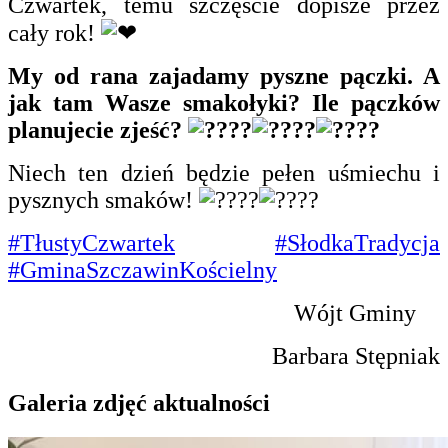
Czwartek, temu szczęście dopisze przez
cały rok!
My od rana zajadamy pyszne pączki. A
jak tam Wasze smakołyki? Ile pączków
planujecie zjeść?
Niech ten dzień będzie pełen uśmiechu i
pysznych smaków!
#TłustyCzwartek
#SłodkaTradycja
#GminaSzczawinKościelny
Wójt Gminy
Barbara Stępniak
Galeria zdjęć aktualności