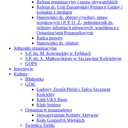
Referat organizacyjny i spraw obywatelskich
Referat ds. Unii Europejskiej Promocji Gminy i
kontaktu z mediami
Stanowisko ds. obrony cywilnej, spraw
wojskowych i P. P. O. Ż., pełnomocnik ds.
ochrony informacji niejawnych, współpraca z
Organizacjami Pozarządowymi
Radca prawny
Stanowisko ds. obsługi
Jednostki organizacyjne
S.P. im. M. Kownackiej w Trębkach
S.P. im. A. Małkowskiego w Szczawinie Kościelnym
GOPS
Inwestycje
Kultura
Biblioteka
GOK
Ludowy Zespół Pieśni i Tańca Szczawin
Kościelny
Klub UKS Pasja
Klub Seniora
Organizacje pozarządowe
Stowarzyszenie Kobiety Aktywne
Koło Gospodyń Wiejskich
Świetlica Trębki