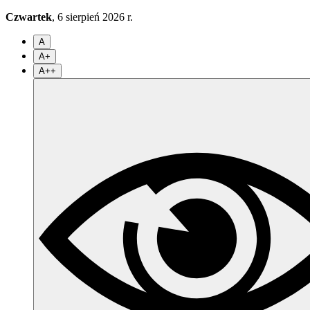
Czwartek
, 6 sierpień 2026 r.
A
A+
A++