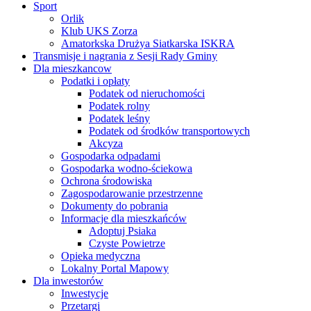
Sport
Orlik
Klub UKS Zorza
Amatorkska Drużya Siatkarska ISKRA
Transmisje i nagrania z Sesji Rady Gminy
Dla mieszkancow
Podatki i opłaty
Podatek od nieruchomości
Podatek rolny
Podatek leśny
Podatek od środków transportowych
Akcyza
Gospodarka odpadami
Gospodarka wodno-ściekowa
Ochrona środowiska
Zagospodarowanie przestrzenne
Dokumenty do pobrania
Informacje dla mieszkańców
Adoptuj Psiaka
Czyste Powietrze
Opieka medyczna
Lokalny Portal Mapowy
Dla inwestorów
Inwestycje
Przetargi