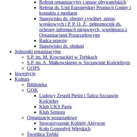
Referat organizacyjny i spraw obywatelskich
Referat ds. Unii Europejskiej Promocji Gminy i
kontaktu z mediami
Stanowisko ds. obrony cywilnej, spraw
wojskowych i P. P. O. Ż., pełnomocnik ds.
ochrony informacji niejawnych, współpraca z
Organizacjami Pozarządowymi
Radca prawny
Stanowisko ds. obsługi
Jednostki organizacyjne
S.P. im. M. Kownackiej w Trębkach
S.P. im. A. Małkowskiego w Szczawinie Kościelnym
GOPS
Inwestycje
Kultura
Biblioteka
GOK
Ludowy Zespół Pieśni i Tańca Szczawin
Kościelny
Klub UKS Pasja
Klub Seniora
Organizacje pozarządowe
Stowarzyszenie Kobiety Aktywne
Koło Gospodyń Wiejskich
Świetlica Trębki