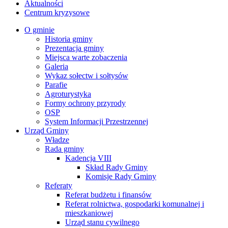
Aktualności
Centrum kryzysowe
O gminie
Historia gminy
Prezentacja gminy
Miejsca warte zobaczenia
Galeria
Wykaz sołectw i sołtysów
Parafie
Agroturystyka
Formy ochrony przyrody
OSP
System Informacji Przestrzennej
Urząd Gminy
Władze
Rada gminy
Kadencja VIII
Skład Rady Gminy
Komisje Rady Gminy
Referaty
Referat budżetu i finansów
Referat rolnictwa, gospodarki komunalnej i
mieszkaniowej
Urząd stanu cywilnego