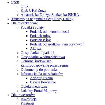
Sport
Orlik
Klub UKS Zorza
Amatorkska Drużya Siatkarska ISKRA
Transmisje i nagrania z Sesji Rady Gminy
Dla mieszkancow
Podatki i opłaty
Podatek od nieruchomości
Podatek rolny
Podatek leśny
Podatek od środków transportowych
Akcyza
Gospodarka odpadami
Gospodarka wodno-ściekowa
Ochrona środowiska
Zagospodarowanie przestrzenne
Dokumenty do pobrania
Informacje dla mieszkańców
Adoptuj Psiaka
Czyste Powietrze
Opieka medyczna
Lokalny Portal Mapowy
Dla inwestorów
Inwestycje
Przetargi