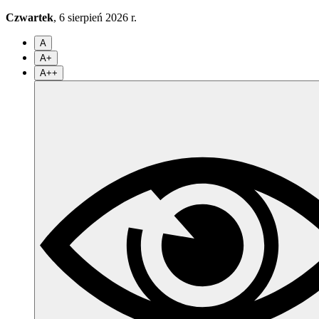
Czwartek
, 6 sierpień 2026 r.
A
A+
A++