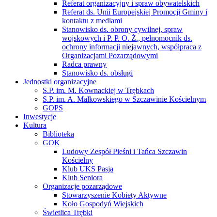
Referat organizacyjny i spraw obywatelskich
Referat ds. Unii Europejskiej Promocji Gminy i
kontaktu z mediami
Stanowisko ds. obrony cywilnej, spraw
wojskowych i P. P. O. Ż., pełnomocnik ds.
ochrony informacji niejawnych, współpraca z
Organizacjami Pozarządowymi
Radca prawny
Stanowisko ds. obsługi
Jednostki organizacyjne
S.P. im. M. Kownackiej w Trębkach
S.P. im. A. Małkowskiego w Szczawinie Kościelnym
GOPS
Inwestycje
Kultura
Biblioteka
GOK
Ludowy Zespół Pieśni i Tańca Szczawin
Kościelny
Klub UKS Pasja
Klub Seniora
Organizacje pozarządowe
Stowarzyszenie Kobiety Aktywne
Koło Gospodyń Wiejskich
Świetlica Trębki