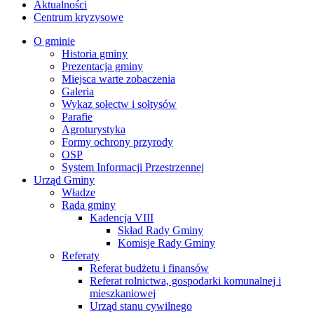
Aktualności
Centrum kryzysowe
O gminie
Historia gminy
Prezentacja gminy
Miejsca warte zobaczenia
Galeria
Wykaz sołectw i sołtysów
Parafie
Agroturystyka
Formy ochrony przyrody
OSP
System Informacji Przestrzennej
Urząd Gminy
Władze
Rada gminy
Kadencja VIII
Skład Rady Gminy
Komisje Rady Gminy
Referaty
Referat budżetu i finansów
Referat rolnictwa, gospodarki komunalnej i
mieszkaniowej
Urząd stanu cywilnego