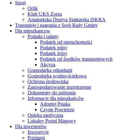
Sport
Orlik
Klub UKS Zorza
Amatorkska Drużya Siatkarska ISKRA
Transmisje i nagrania z Sesji Rady Gminy
Dla mieszkancow
Podatki i opłaty
Podatek od nieruchomości
Podatek rolny
Podatek leśny
Podatek od środków transportowych
Akcyza
Gospodarka odpadami
Gospodarka wodno-ściekowa
Ochrona środowiska
Zagospodarowanie przestrzenne
Dokumenty do pobrania
Informacje dla mieszkańców
Adoptuj Psiaka
Czyste Powietrze
Opieka medyczna
Lokalny Portal Mapowy
Dla inwestorów
Inwestycje
Przetargi