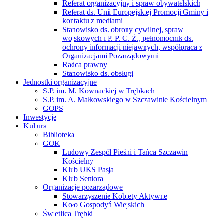
Referat organizacyjny i spraw obywatelskich
Referat ds. Unii Europejskiej Promocji Gminy i
kontaktu z mediami
Stanowisko ds. obrony cywilnej, spraw
wojskowych i P. P. O. Ż., pełnomocnik ds.
ochrony informacji niejawnych, współpraca z
Organizacjami Pozarządowymi
Radca prawny
Stanowisko ds. obsługi
Jednostki organizacyjne
S.P. im. M. Kownackiej w Trębkach
S.P. im. A. Małkowskiego w Szczawinie Kościelnym
GOPS
Inwestycje
Kultura
Biblioteka
GOK
Ludowy Zespół Pieśni i Tańca Szczawin
Kościelny
Klub UKS Pasja
Klub Seniora
Organizacje pozarządowe
Stowarzyszenie Kobiety Aktywne
Koło Gospodyń Wiejskich
Świetlica Trębki