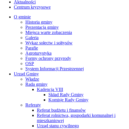
Aktualności
Centrum kryzysowe
O gminie
Historia gminy
Prezentacja gminy
Miejsca warte zobaczenia
Galeria
Wykaz sołectw i sołtysów
Parafie
Agroturystyka
Formy ochrony przyrody
OSP
System Informacji Przestrzennej
Urząd Gminy
Władze
Rada gminy
Kadencja VIII
Skład Rady Gminy
Komisje Rady Gminy
Referaty
Referat budżetu i finansów
Referat rolnictwa, gospodarki komunalnej i
mieszkaniowej
Urząd stanu cywilnego