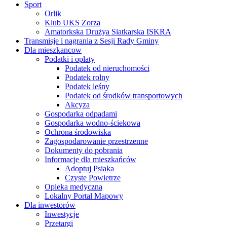
Sport
Orlik
Klub UKS Zorza
Amatorkska Drużya Siatkarska ISKRA
Transmisje i nagrania z Sesji Rady Gminy
Dla mieszkancow
Podatki i opłaty
Podatek od nieruchomości
Podatek rolny
Podatek leśny
Podatek od środków transportowych
Akcyza
Gospodarka odpadami
Gospodarka wodno-ściekowa
Ochrona środowiska
Zagospodarowanie przestrzenne
Dokumenty do pobrania
Informacje dla mieszkańców
Adoptuj Psiaka
Czyste Powietrze
Opieka medyczna
Lokalny Portal Mapowy
Dla inwestorów
Inwestycje
Przetargi