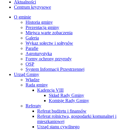
Aktualności
Centrum kryzysowe
O gminie
Historia gminy
Prezentacja gminy
Miejsca warte zobaczenia
Galeria
Wykaz sołectw i sołtysów
Parafie
Agroturystyka
Formy ochrony przyrody
OSP
System Informacji Przestrzennej
Urząd Gminy
Władze
Rada gminy
Kadencja VIII
Skład Rady Gminy
Komisje Rady Gminy
Referaty
Referat budżetu i finansów
Referat rolnictwa, gospodarki komunalnej i
mieszkaniowej
Urząd stanu cywilnego