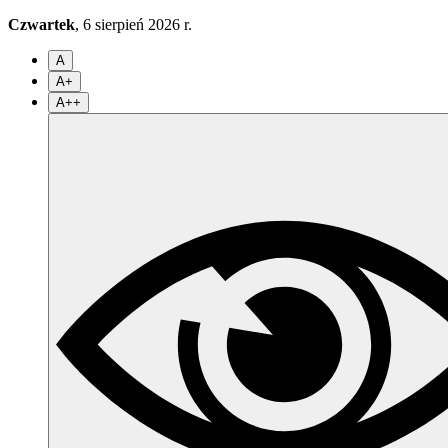
Czwartek
, 6 sierpień 2026 r.
A
A+
A++