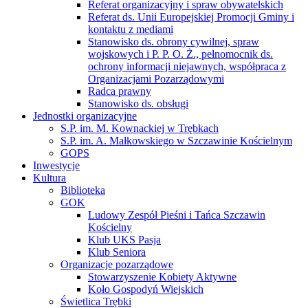
Referat organizacyjny i spraw obywatelskich
Referat ds. Unii Europejskiej Promocji Gminy i
kontaktu z mediami
Stanowisko ds. obrony cywilnej, spraw
wojskowych i P. P. O. Ż., pełnomocnik ds.
ochrony informacji niejawnych, współpraca z
Organizacjami Pozarządowymi
Radca prawny
Stanowisko ds. obsługi
Jednostki organizacyjne
S.P. im. M. Kownackiej w Trębkach
S.P. im. A. Małkowskiego w Szczawinie Kościelnym
GOPS
Inwestycje
Kultura
Biblioteka
GOK
Ludowy Zespół Pieśni i Tańca Szczawin
Kościelny
Klub UKS Pasja
Klub Seniora
Organizacje pozarządowe
Stowarzyszenie Kobiety Aktywne
Koło Gospodyń Wiejskich
Świetlica Trębki