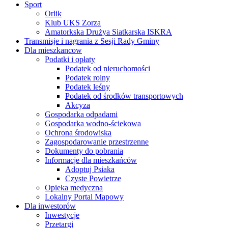
Sport
Orlik
Klub UKS Zorza
Amatorkska Drużya Siatkarska ISKRA
Transmisje i nagrania z Sesji Rady Gminy
Dla mieszkancow
Podatki i opłaty
Podatek od nieruchomości
Podatek rolny
Podatek leśny
Podatek od środków transportowych
Akcyza
Gospodarka odpadami
Gospodarka wodno-ściekowa
Ochrona środowiska
Zagospodarowanie przestrzenne
Dokumenty do pobrania
Informacje dla mieszkańców
Adoptuj Psiaka
Czyste Powietrze
Opieka medyczna
Lokalny Portal Mapowy
Dla inwestorów
Inwestycje
Przetargi