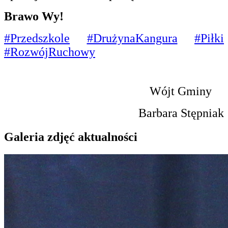
Brawo Wy!
#Przedszkole
#DrużynaKangura
#Piłki
#RozwójRuchowy
Wójt Gminy
Barbara Stępniak
Galeria zdjęć aktualności