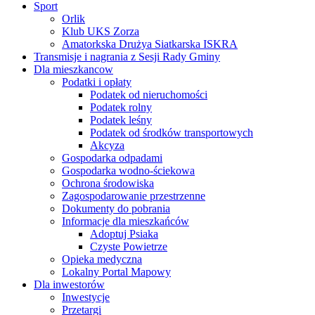
Sport
Orlik
Klub UKS Zorza
Amatorkska Drużya Siatkarska ISKRA
Transmisje i nagrania z Sesji Rady Gminy
Dla mieszkancow
Podatki i opłaty
Podatek od nieruchomości
Podatek rolny
Podatek leśny
Podatek od środków transportowych
Akcyza
Gospodarka odpadami
Gospodarka wodno-ściekowa
Ochrona środowiska
Zagospodarowanie przestrzenne
Dokumenty do pobrania
Informacje dla mieszkańców
Adoptuj Psiaka
Czyste Powietrze
Opieka medyczna
Lokalny Portal Mapowy
Dla inwestorów
Inwestycje
Przetargi