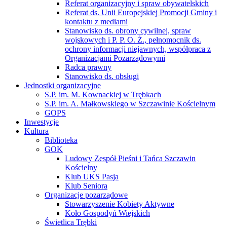
Referat organizacyjny i spraw obywatelskich
Referat ds. Unii Europejskiej Promocji Gminy i
kontaktu z mediami
Stanowisko ds. obrony cywilnej, spraw
wojskowych i P. P. O. Ż., pełnomocnik ds.
ochrony informacji niejawnych, współpraca z
Organizacjami Pozarządowymi
Radca prawny
Stanowisko ds. obsługi
Jednostki organizacyjne
S.P. im. M. Kownackiej w Trębkach
S.P. im. A. Małkowskiego w Szczawinie Kościelnym
GOPS
Inwestycje
Kultura
Biblioteka
GOK
Ludowy Zespół Pieśni i Tańca Szczawin
Kościelny
Klub UKS Pasja
Klub Seniora
Organizacje pozarządowe
Stowarzyszenie Kobiety Aktywne
Koło Gospodyń Wiejskich
Świetlica Trębki