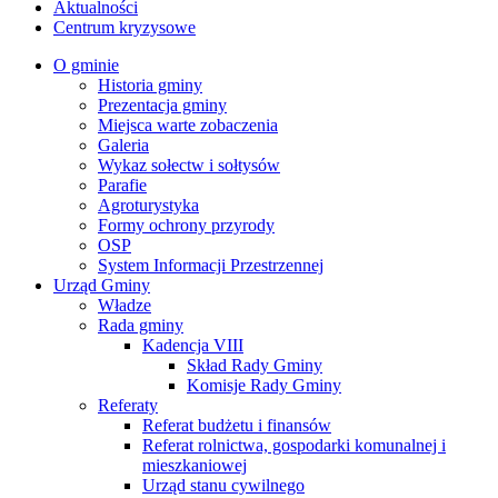
Aktualności
Centrum kryzysowe
O gminie
Historia gminy
Prezentacja gminy
Miejsca warte zobaczenia
Galeria
Wykaz sołectw i sołtysów
Parafie
Agroturystyka
Formy ochrony przyrody
OSP
System Informacji Przestrzennej
Urząd Gminy
Władze
Rada gminy
Kadencja VIII
Skład Rady Gminy
Komisje Rady Gminy
Referaty
Referat budżetu i finansów
Referat rolnictwa, gospodarki komunalnej i
mieszkaniowej
Urząd stanu cywilnego