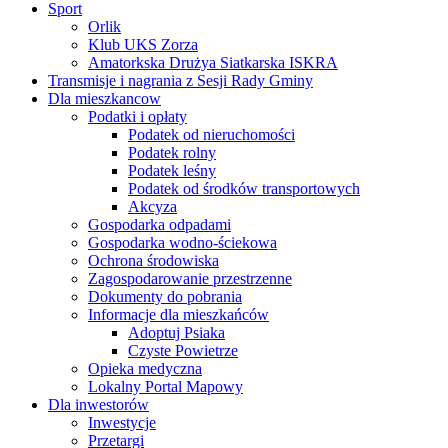
Sport
Orlik
Klub UKS Zorza
Amatorkska Drużya Siatkarska ISKRA
Transmisje i nagrania z Sesji Rady Gminy
Dla mieszkancow
Podatki i opłaty
Podatek od nieruchomości
Podatek rolny
Podatek leśny
Podatek od środków transportowych
Akcyza
Gospodarka odpadami
Gospodarka wodno-ściekowa
Ochrona środowiska
Zagospodarowanie przestrzenne
Dokumenty do pobrania
Informacje dla mieszkańców
Adoptuj Psiaka
Czyste Powietrze
Opieka medyczna
Lokalny Portal Mapowy
Dla inwestorów
Inwestycje
Przetargi