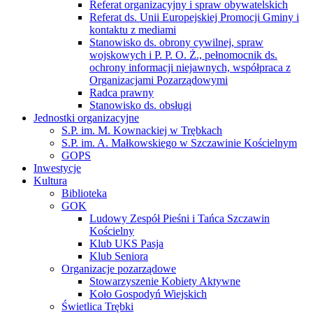
Referat organizacyjny i spraw obywatelskich
Referat ds. Unii Europejskiej Promocji Gminy i
kontaktu z mediami
Stanowisko ds. obrony cywilnej, spraw
wojskowych i P. P. O. Ż., pełnomocnik ds.
ochrony informacji niejawnych, współpraca z
Organizacjami Pozarządowymi
Radca prawny
Stanowisko ds. obsługi
Jednostki organizacyjne
S.P. im. M. Kownackiej w Trębkach
S.P. im. A. Małkowskiego w Szczawinie Kościelnym
GOPS
Inwestycje
Kultura
Biblioteka
GOK
Ludowy Zespół Pieśni i Tańca Szczawin
Kościelny
Klub UKS Pasja
Klub Seniora
Organizacje pozarządowe
Stowarzyszenie Kobiety Aktywne
Koło Gospodyń Wiejskich
Świetlica Trębki