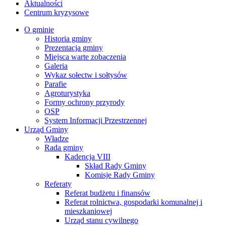
Aktualności
Centrum kryzysowe
O gminie
Historia gminy
Prezentacja gminy
Miejsca warte zobaczenia
Galeria
Wykaz sołectw i sołtysów
Parafie
Agroturystyka
Formy ochrony przyrody
OSP
System Informacji Przestrzennej
Urząd Gminy
Władze
Rada gminy
Kadencja VIII
Skład Rady Gminy
Komisje Rady Gminy
Referaty
Referat budżetu i finansów
Referat rolnictwa, gospodarki komunalnej i
mieszkaniowej
Urząd stanu cywilnego