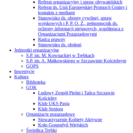
Referat organizacyjny i spraw obywatelskich
Referat ds. Unii Europejskiej Promocji Gminy i
kontaktu z mediami
Stanowisko ds. obrony cywilnej, spraw
wojskowych i P. P. O. Ż., pełnomocnik ds.
ochrony informacji niejawnych, współpraca z
Organizacjami Pozarządowymi
Radca prawny
Stanowisko ds. obsługi
Jednostki organizacyjne
S.P. im. M. Kownackiej w Trębkach
S.P. im. A. Małkowskiego w Szczawinie Kościelnym
GOPS
Inwestycje
Kultura
Biblioteka
GOK
Ludowy Zespół Pieśni i Tańca Szczawin
Kościelny
Klub UKS Pasja
Klub Seniora
Organizacje pozarządowe
Stowarzyszenie Kobiety Aktywne
Koło Gospodyń Wiejskich
Świetlica Trębki