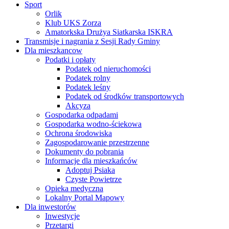
Sport
Orlik
Klub UKS Zorza
Amatorkska Drużya Siatkarska ISKRA
Transmisje i nagrania z Sesji Rady Gminy
Dla mieszkancow
Podatki i opłaty
Podatek od nieruchomości
Podatek rolny
Podatek leśny
Podatek od środków transportowych
Akcyza
Gospodarka odpadami
Gospodarka wodno-ściekowa
Ochrona środowiska
Zagospodarowanie przestrzenne
Dokumenty do pobrania
Informacje dla mieszkańców
Adoptuj Psiaka
Czyste Powietrze
Opieka medyczna
Lokalny Portal Mapowy
Dla inwestorów
Inwestycje
Przetargi