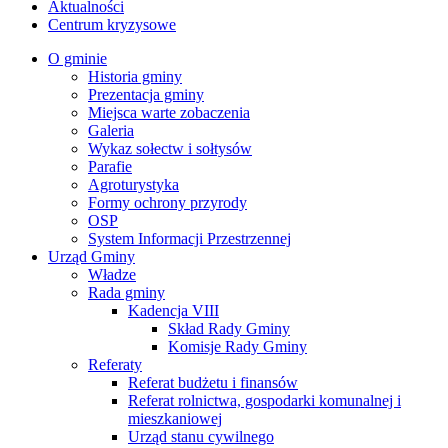
Aktualności
Centrum kryzysowe
O gminie
Historia gminy
Prezentacja gminy
Miejsca warte zobaczenia
Galeria
Wykaz sołectw i sołtysów
Parafie
Agroturystyka
Formy ochrony przyrody
OSP
System Informacji Przestrzennej
Urząd Gminy
Władze
Rada gminy
Kadencja VIII
Skład Rady Gminy
Komisje Rady Gminy
Referaty
Referat budżetu i finansów
Referat rolnictwa, gospodarki komunalnej i
mieszkaniowej
Urząd stanu cywilnego