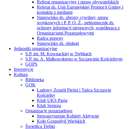
Referat organizacyjny i spraw obywatelskich
Referat ds. Unii Europejskiej Promocji Gminy i
kontaktu z mediami
Stanowisko ds. obrony cywilnej, spraw
wojskowych i P. P. O. Ż., pełnomocnik ds.
ochrony informacji niejawnych, współpraca z
Organizacjami Pozarządowymi
Radca prawny
Stanowisko ds. obsługi
Jednostki organizacyjne
S.P. im. M. Kownackiej w Trębkach
S.P. im. A. Małkowskiego w Szczawinie Kościelnym
GOPS
Inwestycje
Kultura
Biblioteka
GOK
Ludowy Zespół Pieśni i Tańca Szczawin
Kościelny
Klub UKS Pasja
Klub Seniora
Organizacje pozarządowe
Stowarzyszenie Kobiety Aktywne
Koło Gospodyń Wiejskich
Świetlica Trębki