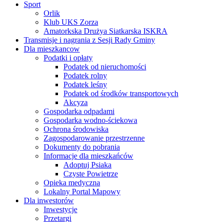
Sport
Orlik
Klub UKS Zorza
Amatorkska Drużya Siatkarska ISKRA
Transmisje i nagrania z Sesji Rady Gminy
Dla mieszkancow
Podatki i opłaty
Podatek od nieruchomości
Podatek rolny
Podatek leśny
Podatek od środków transportowych
Akcyza
Gospodarka odpadami
Gospodarka wodno-ściekowa
Ochrona środowiska
Zagospodarowanie przestrzenne
Dokumenty do pobrania
Informacje dla mieszkańców
Adoptuj Psiaka
Czyste Powietrze
Opieka medyczna
Lokalny Portal Mapowy
Dla inwestorów
Inwestycje
Przetargi