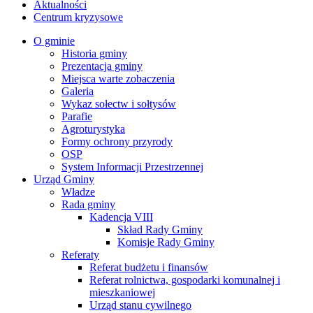
Aktualności
Centrum kryzysowe
O gminie
Historia gminy
Prezentacja gminy
Miejsca warte zobaczenia
Galeria
Wykaz sołectw i sołtysów
Parafie
Agroturystyka
Formy ochrony przyrody
OSP
System Informacji Przestrzennej
Urząd Gminy
Władze
Rada gminy
Kadencja VIII
Skład Rady Gminy
Komisje Rady Gminy
Referaty
Referat budżetu i finansów
Referat rolnictwa, gospodarki komunalnej i
mieszkaniowej
Urząd stanu cywilnego