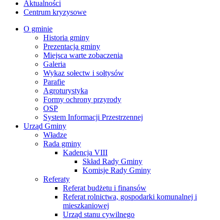
Aktualności
Centrum kryzysowe
O gminie
Historia gminy
Prezentacja gminy
Miejsca warte zobaczenia
Galeria
Wykaz sołectw i sołtysów
Parafie
Agroturystyka
Formy ochrony przyrody
OSP
System Informacji Przestrzennej
Urząd Gminy
Władze
Rada gminy
Kadencja VIII
Skład Rady Gminy
Komisje Rady Gminy
Referaty
Referat budżetu i finansów
Referat rolnictwa, gospodarki komunalnej i
mieszkaniowej
Urząd stanu cywilnego