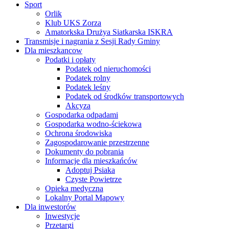
Sport
Orlik
Klub UKS Zorza
Amatorkska Drużya Siatkarska ISKRA
Transmisje i nagrania z Sesji Rady Gminy
Dla mieszkancow
Podatki i opłaty
Podatek od nieruchomości
Podatek rolny
Podatek leśny
Podatek od środków transportowych
Akcyza
Gospodarka odpadami
Gospodarka wodno-ściekowa
Ochrona środowiska
Zagospodarowanie przestrzenne
Dokumenty do pobrania
Informacje dla mieszkańców
Adoptuj Psiaka
Czyste Powietrze
Opieka medyczna
Lokalny Portal Mapowy
Dla inwestorów
Inwestycje
Przetargi