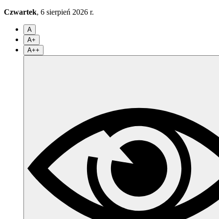
Czwartek
, 6 sierpień 2026 r.
A
A+
A++