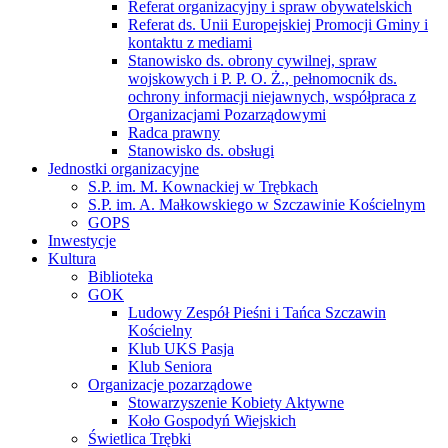
Referat organizacyjny i spraw obywatelskich
Referat ds. Unii Europejskiej Promocji Gminy i
kontaktu z mediami
Stanowisko ds. obrony cywilnej, spraw
wojskowych i P. P. O. Ż., pełnomocnik ds.
ochrony informacji niejawnych, współpraca z
Organizacjami Pozarządowymi
Radca prawny
Stanowisko ds. obsługi
Jednostki organizacyjne
S.P. im. M. Kownackiej w Trębkach
S.P. im. A. Małkowskiego w Szczawinie Kościelnym
GOPS
Inwestycje
Kultura
Biblioteka
GOK
Ludowy Zespół Pieśni i Tańca Szczawin
Kościelny
Klub UKS Pasja
Klub Seniora
Organizacje pozarządowe
Stowarzyszenie Kobiety Aktywne
Koło Gospodyń Wiejskich
Świetlica Trębki